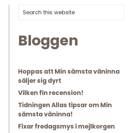
Primary
Search
this
Sidebar
website
Bloggen
Hoppas att Min sämsta väninna
säljer sig dyrt
Vilken fin recension!
Tidningen Allas tipsar om Min
sämsta väninna!
Fixar fredagsmys i mejlkorgen