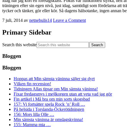
Idag har jag kört en företagsklass. Fokus var funktionell styrka, helt a
träningen efter sin egen nivå, just idag, samtidigt som fördelarna att t
tycker och tänker, gör eller kör. Så dagens hälsotanke, ingen annan beh
7 juli, 2014
av
netnebulis14
Leave a Comment
Primary Sidebar
Search this website
Bloggen
Bloggen
Hoppas att Min sämsta väninna säljer sig dyrt
Vilken fin recension!
Tidningen Allas tipsar om Min sämsta väninna!
Fixar fredagsmys i mejlkorgen utan att veta vad jag gör
Fin artikel i Må bra om min sorts skogsbad
157: Vi fortsätter spela Rock ’n’ Roll …
På helsida i Torslanda-Öckerötidningen
156: Mors lilla Olle …
Min sämsta väninna är omslagskvinna!
155: Mamma mia …