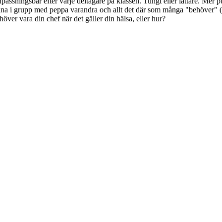
npassningsbar efter varje deltagare på klassen. Tungt eller lättare. Mer pu
räna i grupp med peppa varandra och allt det där som många "behöver" (läs 
över vara din chef när det gäller din hälsa, eller hur?