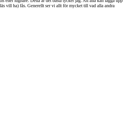
ls eller lugnare. Detta är det bästa tycker jag. Att alla kan lägga upp
vill ha) fås. Generellt ser vi allt för mycket till vad alla andra