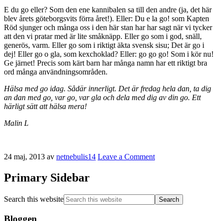
E du go eller? Som den ene kannibalen sa till den andre (ja, det här
blev årets göteborgsvits förra året!). Eller: Du e la go! som Kapten
Röd sjunger och många oss i den här stan har har sagt när vi tycker
att den vi pratar med är lite småknäpp. Eller go som i god, snäll,
generös, varm. Eller go som i riktigt äkta svensk sisu; Det är go i
dej! Eller go o gla, som kexchoklad? Eller: go go go! Som i kör nu!
Ge järnet! Precis som kärt barn har många namn har ett riktigt bra
ord många användningsområden.
Hälsa med go idag. Sådär innerligt. Det är fredag hela dan, ta dig
an dan med go, var go, var gla och dela med dig av din go. Ett
härligt sätt att hälsa mera!
Malin L
24 maj, 2013
av
netnebulis14
Leave a Comment
Primary Sidebar
Search this website
Bloggen