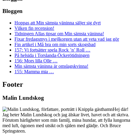
Bloggen
Hoppas att Min sämsta väninna säljer sig dyrt
Vilken fin recension!
Tidningen Allas tipsar om Min sämsta väninna!
Fixar fredagsmys i mejlkorgen utan att veta vad jag gör
Fin artikel i Må bra om min sorts skogsbad
157: Vi fortsätter spela Rock ’n’ Roll …
På helsida i Torslanda-Öckerötidningen
156: Mors lilla Olle …
Min sämsta väninna är omslagskvinna!
155: Mamma mia …
Footer
Malin Lundskog
Hej där!
Jag heter Malin Lundskog och jag älskar livet, havet och att skriva.
Förutom härligheter som min familj, mina hundar, att fylla lungorna
med luft, ögonen med utsikt och själen med glädje. Och Bruce
Springsteen.