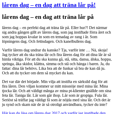
lårens dag – en dag att träna lår på!
lårens dag – en dag att träna lår på
lårens dag – en perfekt dag att träna lår på. Eller hur?! Det närmar
sig andra gången gillt av lårens dag, som jag instiftade förra året och
som jag hoppas kvalar in som en temadag av rang i år. Som
löpningens dag. Och fettisdagen. Och kanelbullens dag.
Varför lårens dag undrar du kanske? Tja, varför inte … Nä, skoja!
Jag tycker att du ska träna lår och fira lårens dag för att dina lår är så
himla viktiga. För att du ska kunna gå, stå, sitta, dansa, älska, hoppa,
springa, åka skidor, klättra, simma och stå och hänga i baren. Ja, du
fattar: dina lår behövs. Lika bra att de funkar så bra de kan då ju.
Och att du tycker om dem så mycket du kan.
Det var där det började. Min vilja att instifta en särksild dag för att
fira låren. Den viljan kommer ur mitt missnöje med mina lår. Mina
tjocka lår. Och att väldigt många av mina pt-klienter gnällde om sina
feta lår. Taniga lår. Lår som går ihop. Lår som är gropiga. Fula lår.
Seriöst så träffar jag väldigt få som är nöjda med sina lår. Och det är
ju synd och skam när de är så otroligt användbara, tycker du inte?
Här kan du läsa om lårens dag 2017 och varför jag instiftade den