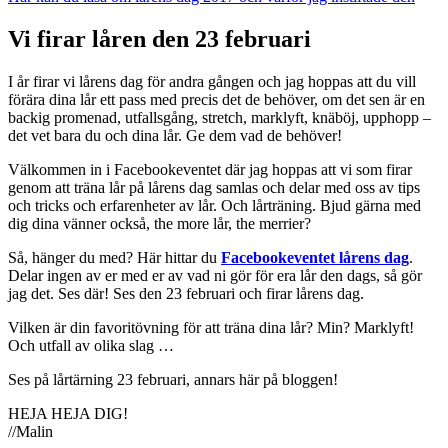
Vi firar låren den 23 februari
I år firar vi lårens dag för andra gången och jag hoppas att du vill
förära dina lår ett pass med precis det de behöver, om det sen är en
backig promenad, utfallsgång, stretch, marklyft, knäböj, upphopp –
det vet bara du och dina lår. Ge dem vad de behöver!
Välkommen in i Facebookeventet där jag hoppas att vi som firar
genom att träna lår på lårens dag samlas och delar med oss av tips
och tricks och erfarenheter av lår. Och lårträning. Bjud gärna med
dig dina vänner också, the more lår, the merrier?
Så, hänger du med? Här hittar du
Facebookeventet lårens dag
.
Delar ingen av er med er av vad ni gör för era lår den dags, så gör
jag det. Ses där! Ses den 23 februari och firar lårens dag.
Vilken är din favoritövning för att träna dina lår? Min? Marklyft!
Och utfall av olika slag …
Ses på lårtärning 23 februari, annars här på bloggen!
HEJA HEJA DIG!
//Malin