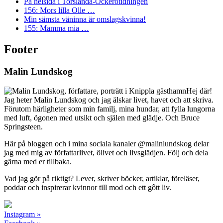
På helsida i Torslanda-Öckerötidningen
156: Mors lilla Olle …
Min sämsta väninna är omslagskvinna!
155: Mamma mia …
Footer
Malin Lundskog
Hej där!
Jag heter Malin Lundskog och jag älskar livet, havet och att skriva.
Förutom härligheter som min familj, mina hundar, att fylla lungorna
med luft, ögonen med utsikt och själen med glädje. Och Bruce
Springsteen.
Här på bloggen och i mina sociala kanaler @malinlundskog delar
jag med mig av författarlivet, ölivet och livsglädjen. Följ och dela
gärna med er tillbaka.
Vad jag gör på riktigt? Lever, skriver böcker, artiklar, föreläser,
poddar och inspirerar kvinnor till mod och ett gôtt liv.
Instagram »