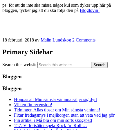
ps. för att du inte ska missa något kul som dyker upp här på
bloggen, tycker jag att du ska följa den på
Bloglovin´
18 februari, 2018
av
Malin Lundskog
2 Comments
Primary Sidebar
Search this website
Bloggen
Bloggen
Hoppas att Min sämsta väninna säljer sig dyrt
Vilken fin recension!
Tidningen Allas tipsar om Min sämsta väninna!
Fixar fredagsmys i mejlkorgen utan att veta vad jag gör
Fin artikel i Må bra om min sorts skogsbad
157: Vi fortsätter spela Rock ’n’ Roll …