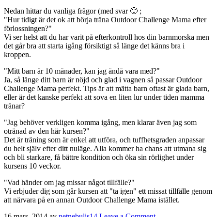
Nedan hittar du vanliga frågor (med svar 🙂 ;
"Hur tidigt är det ok att börja träna Outdoor Challenge Mama efter
förlossningen?"
Vi ser helst att du har varit på efterkontroll hos din barnmorska men
det går bra att starta igång försiktigt så länge det känns bra i
kroppen.
"Mitt barn är 10 månader, kan jag ändå vara med?"
Ja, så länge ditt barn är nöjd och glad i vagnen så passar Outdoor
Challenge Mama perfekt. Tips är att mätta barn oftast är glada barn,
eller är det kanske perfekt att sova en liten lur under tiden mamma
tränar?
"Jag behöver verkligen komma igång, men klarar även jag som
otränad av den här kursen?"
Det är träning som är enkel att utföra, och tuffhetsgraden anpassar
du helt själv efter ditt nuläge. Alla kommer ha chans att utmana sig
och bli starkare, få bättre kondition och öka sin rörlighet under
kursens 10 veckor.
"Vad händer om jag missar något tillfälle?"
Vi erbjuder dig som går kursen att "ta igen" ett missat tillfälle genom
att närvara på en annan Outdoor Challenge Mama istället.
16 mars, 2014
av
netnebulis14
Leave a Comment