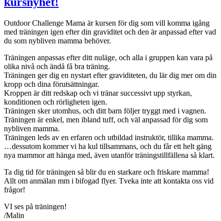
kursnyhet!
Outdoor Challenge Mama är kursen för dig som vill komma igång
med träningen igen efter din graviditet och den är anpassad efter vad
du som nybliven mamma behöver.
Träningen anpassas efter ditt nuläge, och alla i gruppen kan vara på
olika nivå och ändå få bra träning.
Träningen ger dig en nystart efter graviditeten, du lär dig mer om din
kropp och dina förutsättningar.
Kroppen är ditt redskap och vi tränar successivt upp styrkan,
konditionen och rörligheten igen.
Träningen sker utomhus, och ditt barn följer tryggt med i vagnen.
Träningen är enkel, men ibland tuff, och väl anpassad för dig som
nybliven mamma.
Träningen leds av en erfaren och utbildad instruktör, tillika mamma.
…dessutom kommer vi ha kul tillsammans, och du får ett helt gäng
nya mammor att hänga med, även utanför träningstillfällena så klart.
Ta dig tid för träningen så blir du en starkare och friskare mamma!
Allt om anmälan mm i bifogad flyer. Tveka inte att kontakta oss vid
frågor!
VI ses på träningen!
/Malin