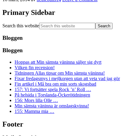
Primary Sidebar
Search this website
Bloggen
Bloggen
Hoppas att Min sämsta väninna säljer sig dyrt
Vilken fin recension!
Tidningen Allas tipsar om Min sämsta väninna!
Fixar fredagsmys i mejlkorgen utan att veta vad jag gör
Fin artikel i Må bra om min sorts skogsbad
157: Vi fortsätter spela Rock ’n’ Roll …
På helsida i Torslanda-Öckerötidningen
156: Mors lilla Olle …
Min sämsta väninna är omslagskvinna!
155: Mamma mia …
Footer