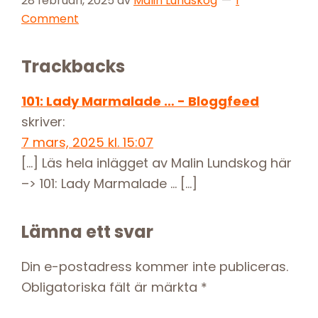
28 februari, 2025
av
Malin Lundskog
1
Comment
Reader
Trackbacks
Interactions
101: Lady Marmalade … - Bloggfeed
skriver:
7 mars, 2025 kl. 15:07
[…] Läs hela inlägget av Malin Lundskog här
–> 101: Lady Marmalade … […]
Lämna ett svar
Din e-postadress kommer inte publiceras.
Obligatoriska fält är märkta
*