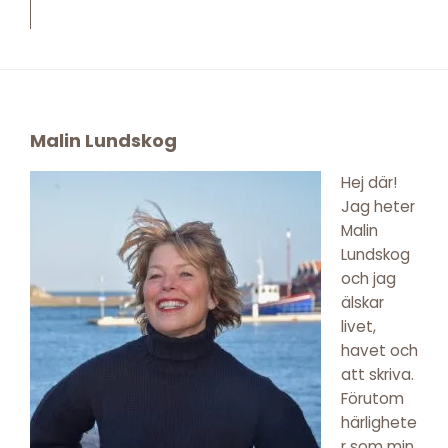
Footer
Malin Lundskog
Hej där!
Jag heter
Malin
Lundskog
och jag
älskar
livet,
havet och
att skriva.
Förutom
härlighete
r som min