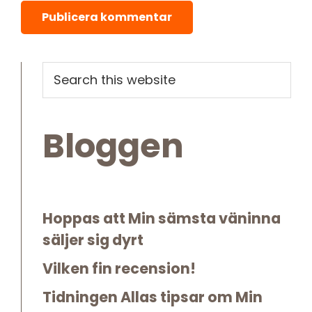
Primary
Search
this
Sidebar
website
Bloggen
Hoppas att Min sämsta väninna
säljer sig dyrt
Vilken fin recension!
Tidningen Allas tipsar om Min