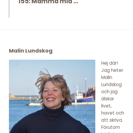
155: Mamma mia …
Footer
Malin Lundskog
Hej där!
Jag heter
Malin
Lundskog
och jag
älskar
livet,
havet och
att skriva.
Förutom