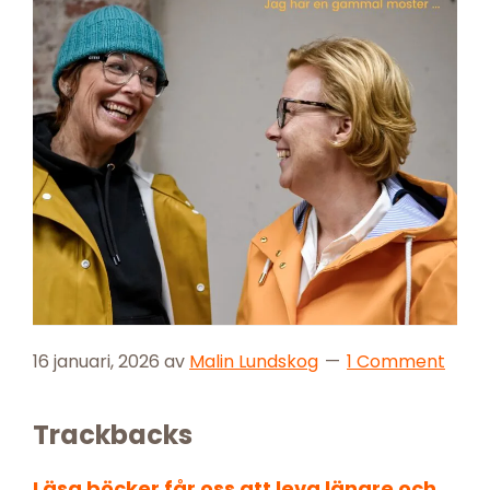
16 januari, 2026
av
Malin Lundskog
1 Comment
Reader
Trackbacks
Interactions
Läsa böcker får oss att leva längre och