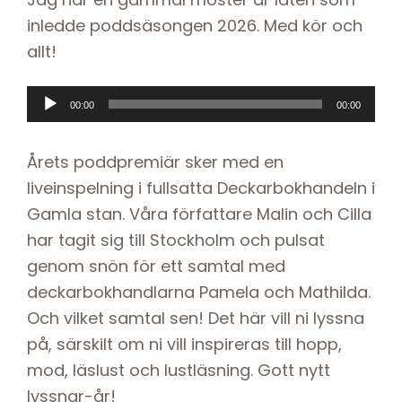
inledde poddsäsongen 2026. Med kör och
allt!
Ljudspelare
00:00
00:00
Årets poddpremiär sker med en
liveinspelning i fullsatta Deckarbokhandeln i
Gamla stan. Våra författare Malin och Cilla
har tagit sig till Stockholm och pulsat
genom snön för ett samtal med
deckarbokhandlarna Pamela och Mathilda.
Och vilket samtal sen! Det här vill ni lyssna
på, särskilt om ni vill inspireras till hopp,
mod, läslust och lustläsning. Gott nytt
lyssnar-år!