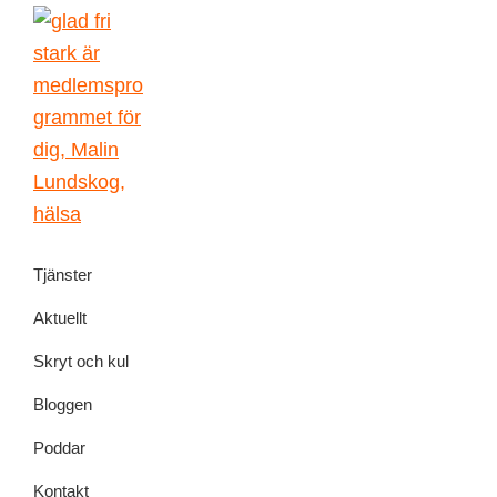
Skip
Skip
Skip
Skip
to
to
to
to
primary
main
primary
footer
navigation
content
sidebar
Malin
författarskap
Lundskog
Tjänster
och
livsglädje
Aktuellt
Skryt och kul
Bloggen
Poddar
Kontakt