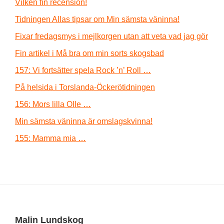
Vilken fin recension!
Tidningen Allas tipsar om Min sämsta väninna!
Fixar fredagsmys i mejlkorgen utan att veta vad jag gör
Fin artikel i Må bra om min sorts skogsbad
157: Vi fortsätter spela Rock ’n’ Roll …
På helsida i Torslanda-Öckerötidningen
156: Mors lilla Olle …
Min sämsta väninna är omslagskvinna!
155: Mamma mia …
Footer
Malin Lundskog