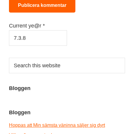
Current ye@r
*
Primary
Search
this
Sidebar
website
Bloggen
Bloggen
Hoppas att Min sämsta väninna säljer sig dyrt