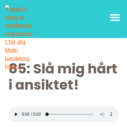
Skip
Skip
Skip
Skip
to
to
to
to
primary
main
primary
footer
navigation
content
sidebar
Malin
författarskap
Lundskog
och
livsglädje
85: Slå mig hårt
i ansiktet!