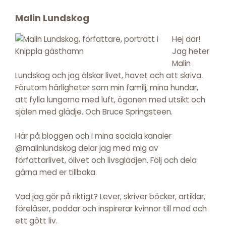
Footer
Malin Lundskog
Hej där!
Jag heter
Malin
Lundskog och jag älskar livet, havet och att skriva.
Förutom härligheter som min familj, mina hundar,
att fylla lungorna med luft, ögonen med utsikt och
själen med glädje. Och Bruce Springsteen.
Här på bloggen och i mina sociala kanaler
@malinlundskog delar jag med mig av
författarlivet, ölivet och livsglädjen. Följ och dela
gärna med er tillbaka.
Vad jag gör på riktigt? Lever, skriver böcker, artiklar,
föreläser, poddar och inspirerar kvinnor till mod och
ett gôtt liv.