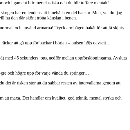
nor och ligament blir mer elastiska och du blir tuffare mentalt!
m skogen har en tendens att innehålla en del backar. Men, vet du: jag
ill ha den där skönt trötta känslan i benen.
än normalt och använd armarna! Tryck armbågen bakåt för att få skjuts
räcker att gå upp för backar i början – pulsen höjs oavsett…
så) med 45 sekunders jogg nedför mellan uppförslöpningarna. Avsluta
högre och högre upp för varje vända du springer…
du det är risken stor att du sabbar resten av intervallerna genom att
e om att maxa. Det handlar om kvalitet, god teknik, mental styrka och