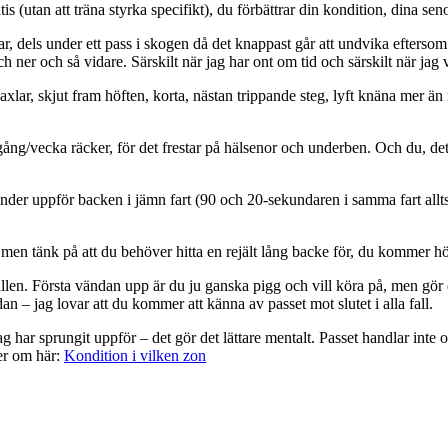
is (utan att träna styrka specifikt), du förbättrar din kondition, dina se
kar, dels under ett pass i skogen då det knappast går att undvika efterso
 ner och så vidare. Särskilt när jag har ont om tid och särskilt när jag v
axlar, skjut fram höften, korta, nästan trippande steg, lyft knäna mer 
ng/vecka räcker, för det frestar på hälsenor och underben. Och du, det 
er uppför backen i jämn fart (90 och 20-sekundaren i samma fart allt
 men tänk på att du behöver hitta en rejält lång backe för, du kommer 
vallen. Första vändan upp är du ju ganska pigg och vill köra på, men gör 
 – jag lovar att du kommer att känna av passet mot slutet i alla fall.
 jag har sprungit uppför – det gör det lättare mentalt. Passet handlar int
mer om här:
Kondition i vilken zon