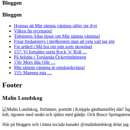
Bloggen
Bloggen
Hoppas att Min sämsta väninna säljer sig dyrt
Vilken fin recension!
Tidningen Allas tipsar om Min sämsta väninna!
Fixar fredagsmys i mejlkorgen utan att veta vad jag gör
Fin artikel i Må bra om min sorts skogsbad
157: Vi fortsätter spela Rock ’n’ Roll …
På helsida i Torslanda-Öckerötidningen
156: Mors lilla Olle …
Min sämsta väninna är omslagskvinna!
155: Mamma mia …
Footer
Malin Lundskog
Hej där! Ja
luft, ögonen med utsikt och själen med glädje. Och Bruce Springsteen
Här på bloggen och i mina sociala kanaler @malinlundskog delar jag med