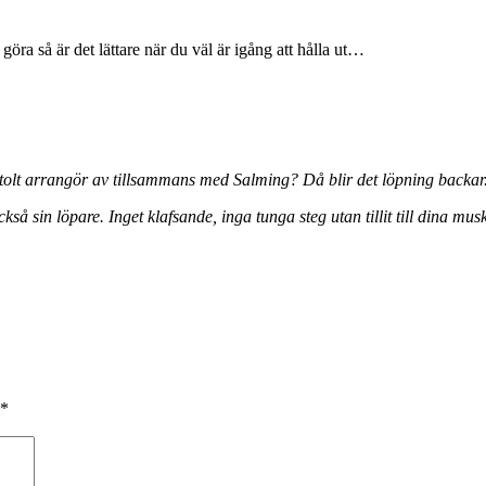
öra så är det lättare när du väl är igång att hålla ut…
tolt arrangör av tillsammans med Salming? Då blir det löpning backa
 sin löpare. Inget klafsande, inga tunga steg utan tillit till dina muskl
*