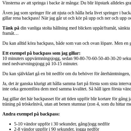
Vinsterna av att springa i backe är många: Du blir löpstark alldeles grat
Även jag som springer för att njuta och hålla hela livet springer i bac
gillar rena backpass! När jag går ut och kör på upp och ner och upp och
Tänk på
din vanliga stolta hållning med blicken uppåt/framåt, sänkta 
framåt…
Du kan alltid köra backpass, både som van och ovan löpare. Men en gå
Ett exempel på backpass som jag gillar:
10 minuters uppvärmningsjogg, sedan 90-80-70-60-50-40-30-20 sekund
med nedvarvningsjogg på 10-15 minuter.
Du kan självklart gå en bit nedför om du behöver för återhämtningen,
Ja, det är ganska klurigt att hålla samma fart på första som sista inter
inte orka genomföra dem med samma kvalitet. Så håll igen första vändan
Jag gillar det här backpasset för att tiden uppför blir kortare för gång
träning på tröskelnivå, utan att benen stumnar (zon 4, som du hittar 
Andra exempel på backpass:
5-10 vändor uppför i 30 sekunder, gång/jogg nedför
2-8 vändor uppför i 90 sekunder, jogga nedför