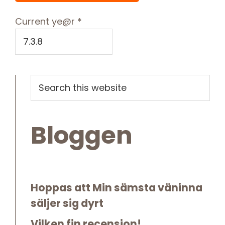
Current ye@r
*
Primary
Search
this
Sidebar
website
Bloggen
Hoppas att Min sämsta väninna
säljer sig dyrt
Vilken fin recension!