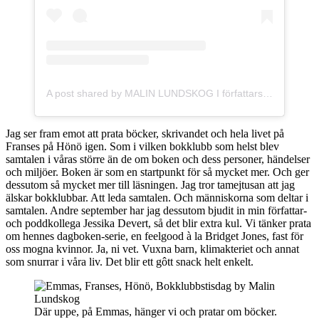
A post shared by MALIN LUNDSKOG I författarskap och livsglädje (@malinlundskog)
Jag ser fram emot att prata böcker, skrivandet och hela livet på
Franses på Hönö igen. Som i vilken bokklubb som helst blev
samtalen i våras större än de om boken och dess personer, händelser
och miljöer. Boken är som en startpunkt för så mycket mer. Och ger
dessutom så mycket mer till läsningen. Jag tror tamejtusan att jag
älskar bokklubbar. Att leda samtalen. Och människorna som deltar i
samtalen. Andre september har jag dessutom bjudit in min författar-
och poddkollega Jessika Devert, så det blir extra kul. Vi tänker prata
om hennes dagboken-serie, en feelgood à la Bridget Jones, fast för
oss mogna kvinnor. Ja, ni vet. Vuxna barn, klimakteriet och annat
som snurrar i våra liv. Det blir ett gôtt snack helt enkelt.
Där uppe, på Emmas, hänger vi och pratar om böcker.