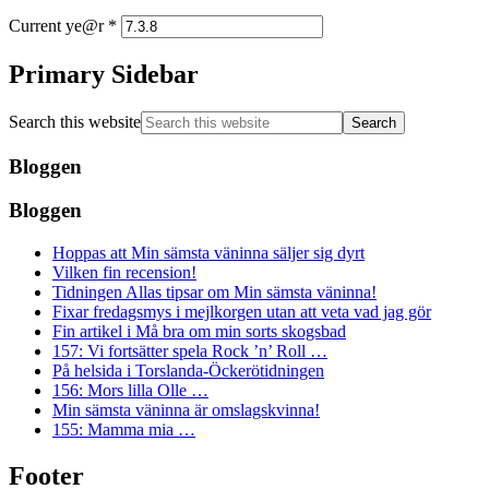
Current ye@r
*
Primary Sidebar
Search this website
Bloggen
Bloggen
Hoppas att Min sämsta väninna säljer sig dyrt
Vilken fin recension!
Tidningen Allas tipsar om Min sämsta väninna!
Fixar fredagsmys i mejlkorgen utan att veta vad jag gör
Fin artikel i Må bra om min sorts skogsbad
157: Vi fortsätter spela Rock ’n’ Roll …
På helsida i Torslanda-Öckerötidningen
156: Mors lilla Olle …
Min sämsta väninna är omslagskvinna!
155: Mamma mia …
Footer