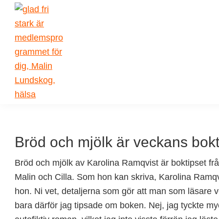
Skip
Skip
Skip
Skip
to
to
to
to
primary
main
primary
footer
navigation
content
sidebar
Malin
författarskap
Lundskog
och
livsglädje
Bröd och mjölk är veckans bokt
Bröd och mjölk av Karolina Ramqvist är boktipset fr
Malin och Cilla. Som hon kan skriva, Karolina Ramqv
hon. Ni vet, detaljerna som gör att man som läsare ve
bara därför jag tipsade om boken. Nej, jag tyckte m