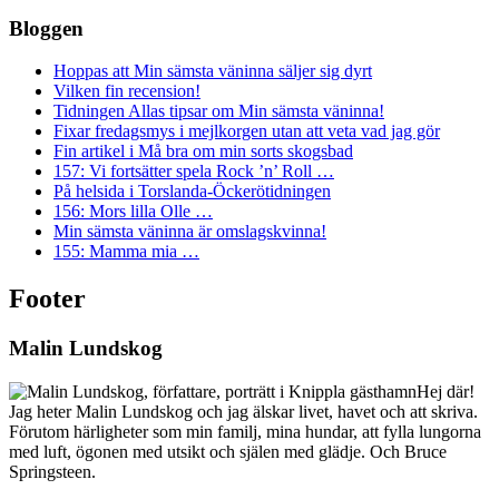
Bloggen
Hoppas att Min sämsta väninna säljer sig dyrt
Vilken fin recension!
Tidningen Allas tipsar om Min sämsta väninna!
Fixar fredagsmys i mejlkorgen utan att veta vad jag gör
Fin artikel i Må bra om min sorts skogsbad
157: Vi fortsätter spela Rock ’n’ Roll …
På helsida i Torslanda-Öckerötidningen
156: Mors lilla Olle …
Min sämsta väninna är omslagskvinna!
155: Mamma mia …
Footer
Malin Lundskog
Hej där!
Jag heter Malin Lundskog och jag älskar livet, havet och att skriva.
Förutom härligheter som min familj, mina hundar, att fylla lungorna
med luft, ögonen med utsikt och själen med glädje. Och Bruce
Springsteen.