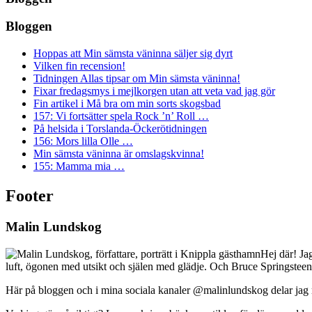
Bloggen
Hoppas att Min sämsta väninna säljer sig dyrt
Vilken fin recension!
Tidningen Allas tipsar om Min sämsta väninna!
Fixar fredagsmys i mejlkorgen utan att veta vad jag gör
Fin artikel i Må bra om min sorts skogsbad
157: Vi fortsätter spela Rock ’n’ Roll …
På helsida i Torslanda-Öckerötidningen
156: Mors lilla Olle …
Min sämsta väninna är omslagskvinna!
155: Mamma mia …
Footer
Malin Lundskog
Hej där! Ja
luft, ögonen med utsikt och själen med glädje. Och Bruce Springsteen
Här på bloggen och i mina sociala kanaler @malinlundskog delar jag med