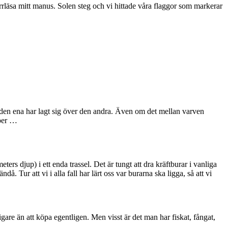
rläsa mitt manus. Solen steg och vi hittade våra flaggor som markerar
och den ena har lagt sig över den andra. Även om det mellan varven
yper …
ers djup) i ett enda trassel. Det är tungt att dra kräftburar i vanliga
å. Tur att vi i alla fall har lärt oss var burarna ska ligga, så att vi
illigare än att köpa egentligen. Men visst är det man har fiskat, fångat,