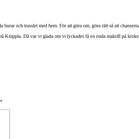
 burar och trasslet med hem. För att göra om, göra rätt så att chanserna a
här på Knippla. Då var vi glada om vi lyckades få en enda makrill på krok
*