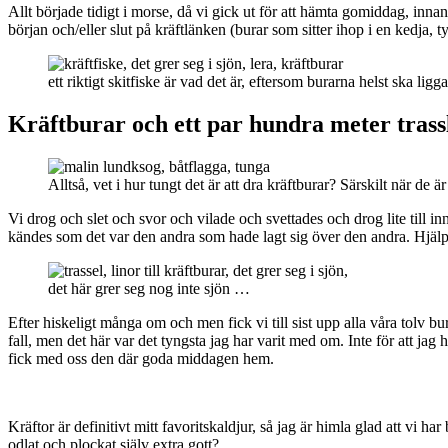
Allt började tidigt i morse, då vi gick ut för att hämta gomiddag, innan 
början och/eller slut på kräftlänken (burar som sitter ihop i en kedja, 
ett riktigt skitfiske är vad det är, eftersom burarna helst ska lig
Kräftburar och ett par hundra meter trass
Alltså, vet i hur tungt det är att dra kräftburar? Särskilt när d
Vi drog och slet och svor och vilade och svettades och drog lite till i
kändes som det var den andra som hade lagt sig över den andra. Hjälp,
det här grer seg nog inte sjön …
Efter hiskeligt många om och men fick vi till sist upp alla våra tolv bu
fall, men det här var det tyngsta jag har varit med om. Inte för att jag h
fick med oss den där goda middagen hem.
Kräftor är definitivt mitt favoritskaldjur, så jag är himla glad att vi har
odlat och plockat själv extra gott?