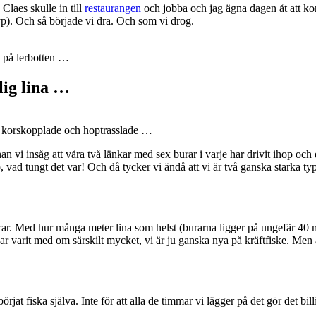
Claes skulle in till
restaurangen
och jobba och jag ägna dagen åt att kor
typ). Och så började vi dra. Och som vi drog.
ga på lerbotten …
lig lina …
e är korskopplade och hoptrasslade …
nnan vi insåg att våra två länkar med sex burar i varje har drivit ihop 
 vad tungt det var! Och då tycker vi ändå att vi är två ganska starka t
rar. Med hur många meter lina som helst (burarna ligger på ungefär 40 met
ar varit med om särskilt mycket, vi är ju ganska nya på kräftfiske. Men änd
 börjat fiska själva. Inte för att alla de timmar vi lägger på det gör det b