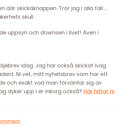
n där skickaknappen. Tror jag i alla fall …
kerhets skull.
både uppsyn och downsen i livet! Även i
följebrev idag. Jag har också skickat iväg
sådant. Ni vet, mitt nyhetsbrev som har ett
nde och exakt vad man förväntar sig av
 jag dyker upp i er inkorg också?
Här hittar ni
Comment