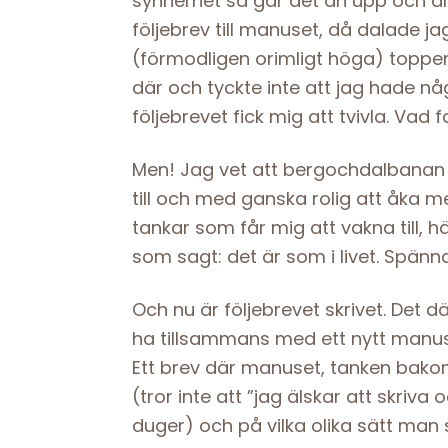
synnerhet så går det än upp och än
följebrev till manuset, då dalade 
(förmodligen orimligt höga) toppen
där och tyckte inte att jag hade n
följebrevet fick mig att tvivla. Vad
Men! Jag vet att bergochdalbanan in
till och med ganska rolig att åka me
tankar som får mig att vakna till, hä
som sagt: det är som i livet. Spän
Och nu är följebrevet skrivet. Det 
ha tillsammans med ett nytt manus 
Ett brev där manuset, tanken bakom
(tror inte att ”jag älskar att skriva 
duger) och på vilka olika sätt man 