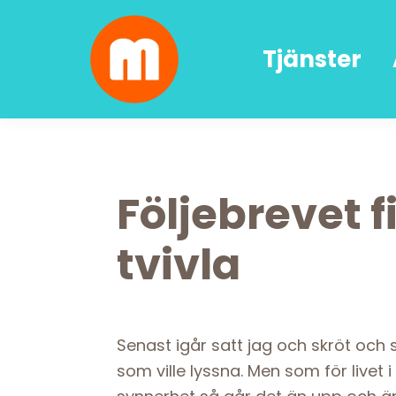
Skip
Skip
Skip
Skip
to
to
to
to
Tjänster
primary
main
primary
footer
navigation
content
sidebar
Malin
författarskap
Lundskog
och
livsglädje
Följebrevet f
tvivla
Senast igår satt jag och skröt och
som ville lyssna. Men som för livet 