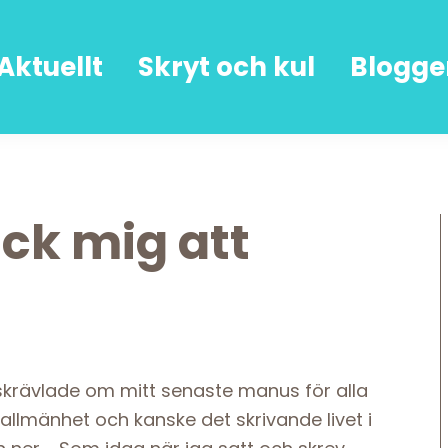
Aktuellt
Skryt och kul
Blogge
ick mig att
 skrävlade om mitt senaste manus för alla
i allmänhet och kanske det skrivande livet i