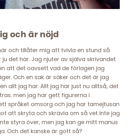
ig och är nöjd
r och tillåter mig att tvivla en stund så
 ju det här. Jag njuter av själva skrivandet
gen att det oavsett vad de förlagen jag
 säger. Och en sak är säker och det är jag
 allt jag har. Allt jag har just nu alltså, det
tras. men jag har gett figurerna i
 gett språket omsorg och jag har tamejtusan
ot att skryta och skrävla om så vet inte jag
 inte styra över, men jag kan ge mitt manus
ga. Och det kanske är gott så?