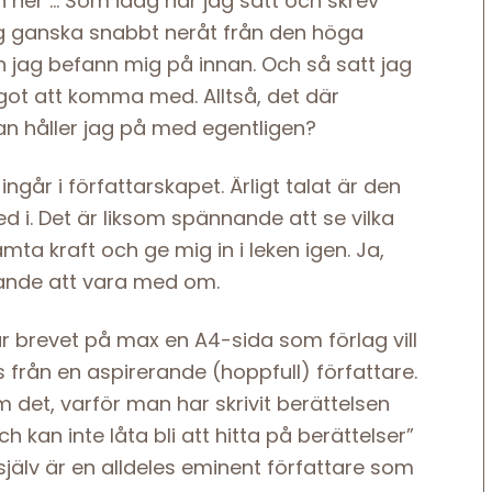
 ner … Som idag när jag satt och skrev
jag ganska snabbt neråt från den höga
 jag befann mig på innan. Och så satt jag
ågot att komma med. Alltså, det där
 fan håller jag på med egentligen?
går i författarskapet. Ärligt talat är den
d i. Det är liksom spännande att se vilka
mta kraft och ge mig in i leken igen. Ja,
nande att vara med om.
där brevet på max en A4-sida som förlag vill
från en aspirerande (hoppfull) författare.
 det, varför man har skrivit berättelsen
och kan inte låta bli att hitta på berättelser”
själv är en alldeles eminent författare som