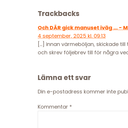
Reader
Trackbacks
Interactions
Och DÄR gick manuset iväg ... - 
4 september, 2025 kl. 09:13
[…] innan värmeböljan, skickade till
och skrev följebrev till för några v
Lämna ett svar
Din e-postadress kommer inte publ
Kommentar
*