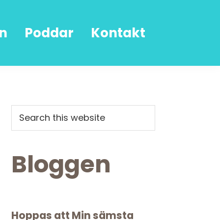
n
Poddar
Kontakt
Primary
Search
this
Sidebar
website
Bloggen
Hoppas att Min sämsta