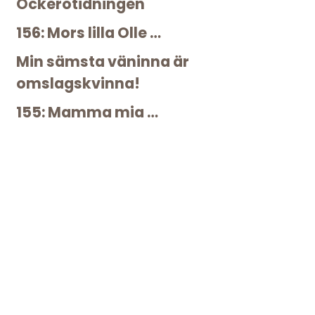
Öckerötidningen
156: Mors lilla Olle …
Min sämsta väninna är
omslagskvinna!
155: Mamma mia …