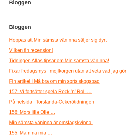
Bloggen
Bloggen
Hoppas att Min sämsta väninna säljer sig dyrt
Vilken fin recension!
Tidningen Allas tipsar om Min sämsta väninna!
Fixar fredagsmys i mejlkorgen utan att veta vad jag gör
Fin artikel i Må bra om min sorts skogsbad
157: Vi fortsätter spela Rock ’n’ Roll …
På helsida i Torslanda-Öckerötidningen
156: Mors lilla Olle …
Min sämsta väninna är omslagskvinna!
155: Mamma mia …