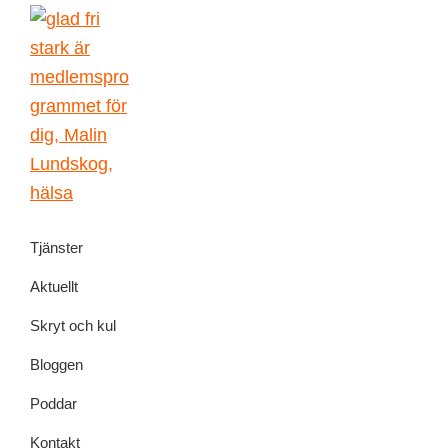
Skip
Skip
Skip
Skip
to
to
to
to
primary
main
primary
footer
navigation
content
sidebar
Malin
författarskap
Lundskog
Tjänster
och
livsglädje
Aktuellt
Skryt och kul
Bloggen
Poddar
Kontakt