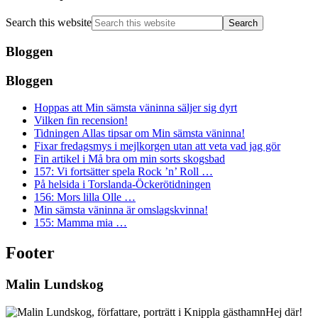
Search this website
Bloggen
Bloggen
Hoppas att Min sämsta väninna säljer sig dyrt
Vilken fin recension!
Tidningen Allas tipsar om Min sämsta väninna!
Fixar fredagsmys i mejlkorgen utan att veta vad jag gör
Fin artikel i Må bra om min sorts skogsbad
157: Vi fortsätter spela Rock ’n’ Roll …
På helsida i Torslanda-Öckerötidningen
156: Mors lilla Olle …
Min sämsta väninna är omslagskvinna!
155: Mamma mia …
Footer
Malin Lundskog
Hej där!