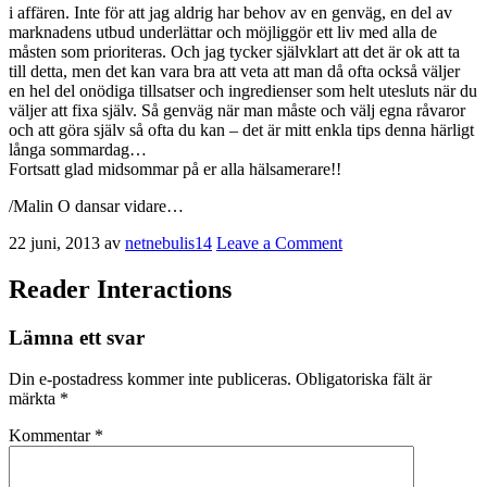
i affären. Inte för att jag aldrig har behov av en genväg, en del av
marknadens utbud underlättar och möjliggör ett liv med alla de
måsten som prioriteras. Och jag tycker självklart att det är ok att ta
till detta, men det kan vara bra att veta att man då ofta också väljer
en hel del onödiga tillsatser och ingredienser som helt utesluts när du
väljer att fixa själv. Så genväg när man måste och välj egna råvaror
och att göra själv så ofta du kan – det är mitt enkla tips denna härligt
långa sommardag…
Fortsatt glad midsommar på er alla hälsamerare!!
/Malin O dansar vidare…
22 juni, 2013
av
netnebulis14
Leave a Comment
Reader Interactions
Lämna ett svar
Din e-postadress kommer inte publiceras.
Obligatoriska fält är
märkta
*
Kommentar
*