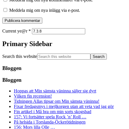
Meddela mig om nya inlägg via e-post.
Current ye@r
*
Primary Sidebar
Search this website
Bloggen
Bloggen
Hoppas att Min sämsta väninna säljer sig dyrt
Vilken fin recension!
Tidningen Allas tipsar om Min sämsta väninna!
Fixar fredagsmys i mejlkorgen utan att veta vad jag gör
Fin artikel i Må bra om min sorts skogsbad
157: Vi fortsätter spela Rock ’n’ Roll …
På helsida i Torslanda-Öckerötidningen
156: Mors lilla Olle …