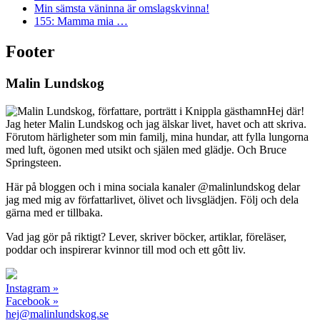
Min sämsta väninna är omslagskvinna!
155: Mamma mia …
Footer
Malin Lundskog
Hej där!
Jag heter Malin Lundskog och jag älskar livet, havet och att skriva.
Förutom härligheter som min familj, mina hundar, att fylla lungorna
med luft, ögonen med utsikt och själen med glädje. Och Bruce
Springsteen.
Här på bloggen och i mina sociala kanaler @malinlundskog delar
jag med mig av författarlivet, ölivet och livsglädjen. Följ och dela
gärna med er tillbaka.
Vad jag gör på riktigt? Lever, skriver böcker, artiklar, föreläser,
poddar och inspirerar kvinnor till mod och ett gôtt liv.
Instagram »
Facebook »
hej@malinlundskog.se