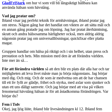
GladFriStark
om hur vi som vill bli långsiktigt hållbara kan
använda hälsan som hävstång.
Vad jag pratar om?
Ibland visar jag perfekt teknik för armhävningar, ibland pratar jag
om stress. Någon gång har det handlat om vikten av att sätta mål och
en annan gång pratade jag om löpning. Jag har pratat återhämtning,
skratt och andra hälsosamma härligheter också, men aldrig aldrig
någonsin pratar jag om universalllösningar, quickfixar eller platta
magar.
Gruppen handlar om hälsa på riktigt och i sin helhet, utan press och
prestation och hets. Min mission med den är att förändra världen.
Inte mer än så…
För att förändra världen
så att den blir en plats där alla har och tar
möjligheten att leva livet måste man ju börja någonstans. Jag börjar
med dig. Och mig. Och de som är medvetna om att de har chansen
till ett liv fyllt av glädje, frihet och styrka, med axlar som sjunker och
utan ett uns dåligt samvete. Och jag börjar med att visa på vilken
fenomenal hävstång hälsan är för att åstadkomma förändringen. Var
börjar du?
Fem i Tolv
Okej, jag ljög liiite, ibland blir livesändningen kl 12. Ibland fem