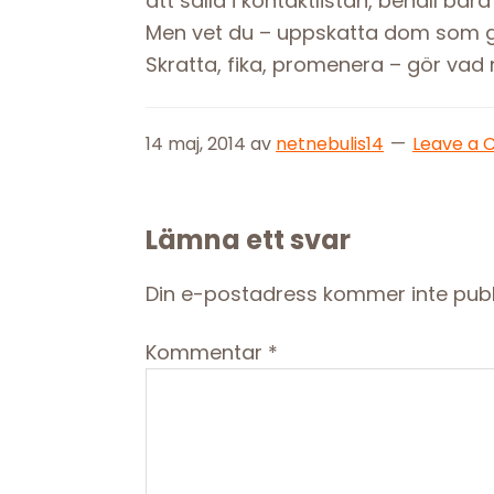
att sålla i kontaktlistan, behåll b
Men vet du – uppskatta dom som g
Skratta, fika, promenera – gör vad 
14 maj, 2014
av
netnebulis14
Leave a
Reader
Lämna ett svar
Interactions
Din e-postadress kommer inte publ
Kommentar
*