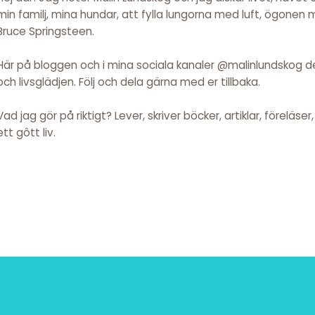
min familj, mina hundar, att fylla lungorna med luft, ögonen
Bruce Springsteen.
Här på bloggen och i mina sociala kanaler @malinlundskog del
och livsglädjen. Följ och dela gärna med er tillbaka.
Vad jag gör på riktigt? Lever, skriver böcker, artiklar, föreläse
ett gôtt liv.