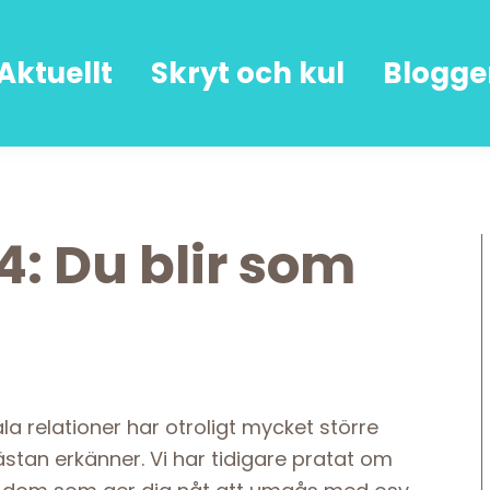
Aktuellt
Skryt och kul
Blogge
4: Du blir som
la relationer har otroligt mycket större
ästan erkänner. Vi har tidigare pratat om