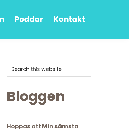
n
Poddar
Kontakt
Primary
Search
this
Sidebar
website
Bloggen
Hoppas att Min sämsta