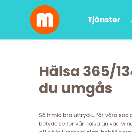
Skip
Skip
Skip
Skip
to
to
to
to
Tjänster
primary
main
primary
footer
navigation
content
sidebar
Malin
författarskap
Lundskog
och
livsglädje
Hälsa 365/13
du umgås
Så himla bra uttryck… för våra socia
betydelse för vår hälsa än vad vi n