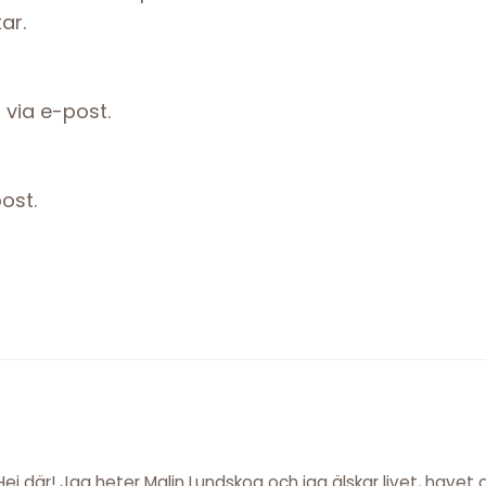
ar.
via e-post.
ost.
Hej där! Jag heter Malin Lundskog och jag älskar livet, havet