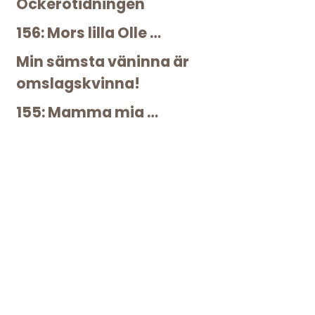
Öckerötidningen
156: Mors lilla Olle …
Min sämsta väninna är
omslagskvinna!
155: Mamma mia …