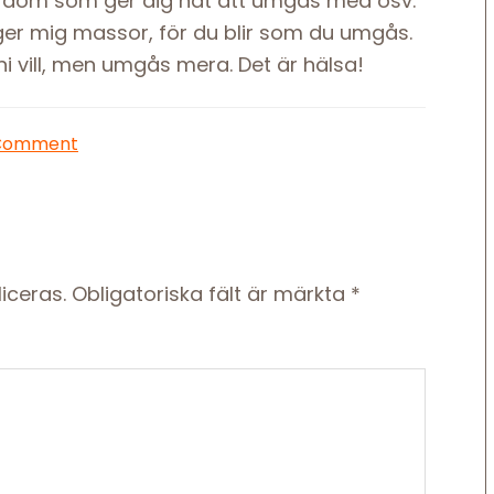
ara dom som ger dig nåt att umgås med osv.
er mig massor, för du blir som du umgås.
ni vill, men umgås mera. Det är hälsa!
 Comment
iceras.
Obligatoriska fält är märkta
*