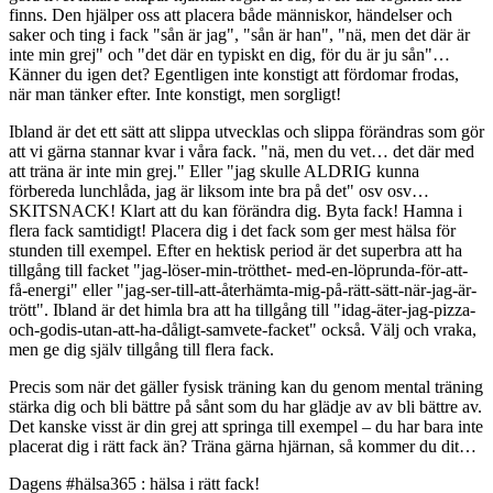
finns. Den hjälper oss att placera både människor, händelser och
saker och ting i fack "sån är jag", "sån är han", "nä, men det där är
inte min grej" och "det där en typiskt en dig, för du är ju sån"…
Känner du igen det? Egentligen inte konstigt att fördomar frodas,
när man tänker efter. Inte konstigt, men sorgligt!
Ibland är det ett sätt att slippa utvecklas och slippa förändras som gör
att vi gärna stannar kvar i våra fack. "nä, men du vet… det där med
att träna är inte min grej." Eller "jag skulle ALDRIG kunna
förbereda lunchlåda, jag är liksom inte bra på det" osv osv…
SKITSNACK! Klart att du kan förändra dig. Byta fack! Hamna i
flera fack samtidigt! Placera dig i det fack som ger mest hälsa för
stunden till exempel. Efter en hektisk period är det superbra att ha
tillgång till facket "jag-löser-min-trötthet- med-en-löprunda-för-att-
få-energi" eller "jag-ser-till-att-återhämta-mig-på-rätt-sätt-när-jag-är-
trött". Ibland är det himla bra att ha tillgång till "idag-äter-jag-pizza-
och-godis-utan-att-ha-dåligt-samvete-facket" också. Välj och vraka,
men ge dig själv tillgång till flera fack.
Precis som när det gäller fysisk träning kan du genom mental träning
stärka dig och bli bättre på sånt som du har glädje av av bli bättre av.
Det kanske visst är din grej att springa till exempel – du har bara inte
placerat dig i rätt fack än? Träna gärna hjärnan, så kommer du dit…
Dagens #hälsa365 : hälsa i rätt fack!