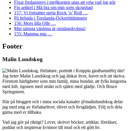
Fixar fredagsmys i mejlkorgen utan att veta vad jag gör
Fin artikel i Må bra om min sorts skogsbad
157: Vi fortsätter spela Rock ’n’ Roll …
På helsida i Torslanda-Öckerötidningen
156: Mors lilla Olle …
Min sämsta väninna är omslagskvinna!
155: Mamma mia …
Footer
Malin Lundskog
Hej där!
Jag heter Malin Lundskog och jag älskar livet, havet och att skriva.
Förutom härligheter som min familj, mina hundar, att fylla lungorna
med luft, ögonen med utsikt och själen med glädje. Och Bruce
Springsteen.
Här på bloggen och i mina sociala kanaler @malinlundskog delar
jag med mig av författarlivet, ölivet och livsglädjen. Följ och dela
gärna med er tillbaka.
Vad jag gör på riktigt? Lever, skriver böcker, artiklar, föreläser,
poddar och inspirerar kvinnor till mod och ett gôtt liv.