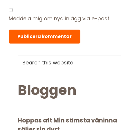
Meddela mig om nya inlägg via e-post.
Primary
Search
this
Sidebar
website
Bloggen
Hoppas att Min sämsta väninna
säljer sig dyrt