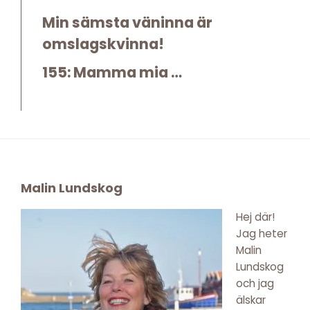
Min sämsta väninna är
omslagskvinna!
155: Mamma mia …
Footer
Malin Lundskog
Hej där!
Jag heter
Malin
Lundskog
och jag
älskar