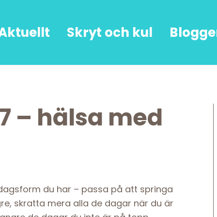
Aktuellt
Skryt och kul
Blogge
7 – hälsa med
n dagsform du har – passa på att springa
e, skratta mera alla de dagar när du är