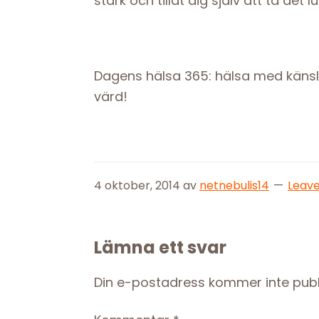
stark och tillåt dig själv att ta det
Dagens hälsa 365: hälsa med känsla
värd!
4 oktober, 2014
av
netnebulis14
Leav
Reader
Lämna ett svar
Interactions
Din e-postadress kommer inte publ