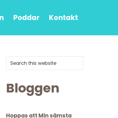
n
Poddar
Kontakt
Primary
Search
this
Sidebar
website
Bloggen
Hoppas att Min sämsta