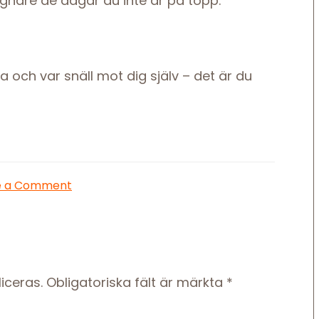
 lugnare de dagar du inte är på topp.
 och var snäll mot dig själv – det är du
e a Comment
iceras.
Obligatoriska fält är märkta
*