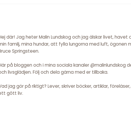
Hej där! Jag heter Malin Lundskog och jag älskar livet, havet
min familj, mina hundar, att fylla lungorna med luft, ögonen
Bruce Springsteen.
Här på bloggen och i mina sociala kanaler @malinlundskog del
och livsglädjen. Följ och dela gärna med er tillbaka.
Vad jag gör på riktigt? Lever, skriver böcker, artiklar, föreläse
ett gôtt liv.