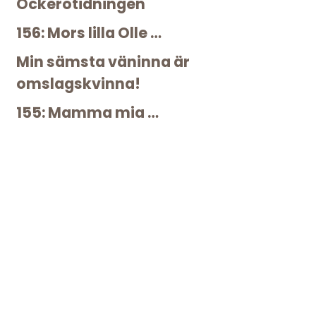
Öckerötidningen
156: Mors lilla Olle …
Min sämsta väninna är
omslagskvinna!
155: Mamma mia …