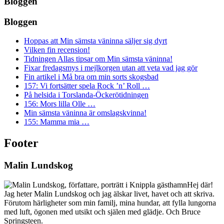
Bloggen
Bloggen
Hoppas att Min sämsta väninna säljer sig dyrt
Vilken fin recension!
Tidningen Allas tipsar om Min sämsta väninna!
Fixar fredagsmys i mejlkorgen utan att veta vad jag gör
Fin artikel i Må bra om min sorts skogsbad
157: Vi fortsätter spela Rock ’n’ Roll …
På helsida i Torslanda-Öckerötidningen
156: Mors lilla Olle …
Min sämsta väninna är omslagskvinna!
155: Mamma mia …
Footer
Malin Lundskog
Hej där!
Jag heter Malin Lundskog och jag älskar livet, havet och att skriva.
Förutom härligheter som min familj, mina hundar, att fylla lungorna
med luft, ögonen med utsikt och själen med glädje. Och Bruce
Springsteen.