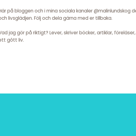
Här på bloggen och i mina sociala kanaler @malinlundskog del
och livsglädjen. Följ och dela gärna med er tillbaka.
Vad jag gör på riktigt? Lever, skriver böcker, artiklar, föreläse
ett gôtt liv.