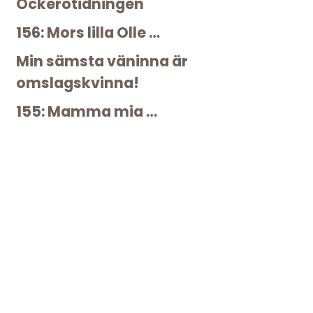
Öckerötidningen
156: Mors lilla Olle …
Min sämsta väninna är
omslagskvinna!
155: Mamma mia …