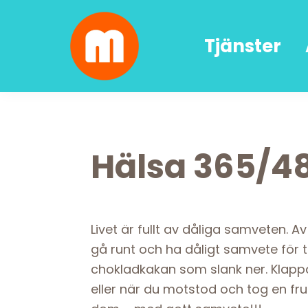
Skip
Skip
Skip
Skip
to
to
to
to
Tjänster
primary
main
primary
footer
navigation
content
sidebar
Malin
författarskap
Lundskog
och
livsglädje
Hälsa 365/4
Livet är fullt av dåliga samveten. 
gå runt och ha dåligt samvete för t
chokladkakan som slank ner. Klappa 
eller när du motstod och tog en fruk