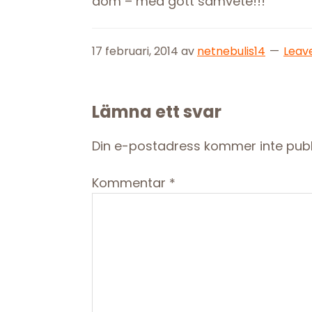
dom – med gott samvete!!!
17 februari, 2014
av
netnebulis14
Leav
Reader
Lämna ett svar
Interactions
Din e-postadress kommer inte publ
Kommentar
*