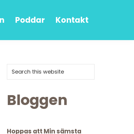
n
Poddar
Kontakt
Primary
Search
this
Sidebar
website
Bloggen
Hoppas att Min sämsta