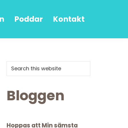
n
Poddar
Kontakt
Primary
Search
this
Sidebar
website
Bloggen
Hoppas att Min sämsta