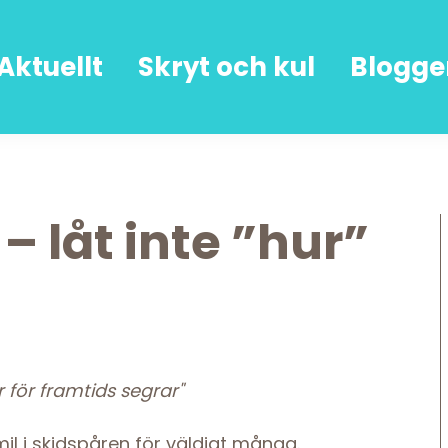
Aktuellt
Skryt och kul
Blogge
– låt inte ”hur”
r för framtids segrar"
il i skidspåren för väldigt många.