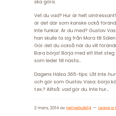
ska göra.
Vet du vad? Hur är helt ointressant
är det där som kanske ockå förändr
inte funkar. Är du med? Gustav Va
han skulle ta sig från Mora till Säl
Gör det du också när du vill föränd
Bara börja! Börja med ett litet steg 
som leder till nästa…
Dagens Hälsa 365-tips: Låt inte
hur
och gör som Gustav Vasa: börja kö
t.ex.? Alltså:
vad
gör du. Inte hur…
2 mars, 2014
av
netnebulis14
Leave a