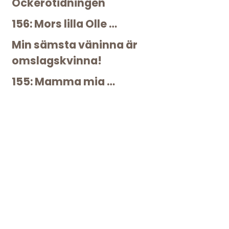
Öckerötidningen
156: Mors lilla Olle …
Min sämsta väninna är
omslagskvinna!
155: Mamma mia …