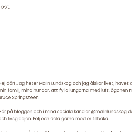
ost.
Hej där! Jag heter Malin Lundskog och jag älskar livet, havet
min familj, mina hundar, att fylla lungorna med luft, ögonen
Bruce Springsteen.
Här på bloggen och i mina sociala kanaler @malinlundskog del
och livsglädjen. Följ och dela gärna med er tillbaka.