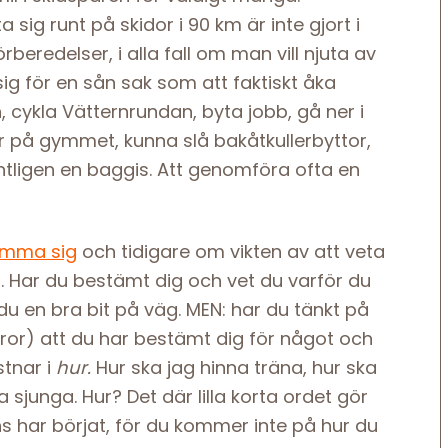
 sig runt på skidor i 90 km är inte gjort i
eredelser, i alla fall om man vill njuta av
g för en sån sak som att faktiskt åka
 cykla Vätternrundan, byta jobb, gå ner i
kter på gymmet, kunna slå bakåtkullerbyttor,
ntligen en baggis. Att genomföra ofta en
ämma sig
och tidigare om vikten av att veta
 Har du bestämt dig och vet du varför du
 du en bra bit på väg. MEN: har du tänkt på
: tror) att du har bestämt dig för något och
stnar i
hur.
Hur ska jag hinna träna, hur ska
a sjunga. Hur? Det där lilla korta ordet gör
ns har börjat, för du kommer inte på hur du