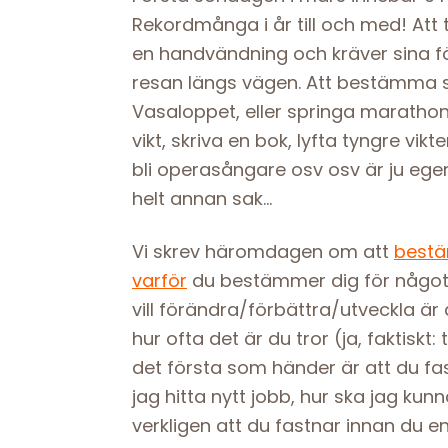
Rekordmånga i år till och med! Att ta
en handvändning och kräver sina förb
resan längs vägen. Att bestämma si
Vasaloppet, eller springa marathon,
vikt, skriva en bok, lyfta tyngre vi
bli operasångare osv osv är ju ege
helt annan sak…
Vi skrev häromdagen om att
best
varför
du bestämmer dig för något.
vill förändra/förbättra/utveckla är
hur ofta det är du tror (ja, faktiskt
det första som händer är att du fa
jag hitta nytt jobb, hur ska jag kunn
verkligen att du fastnar innan du e