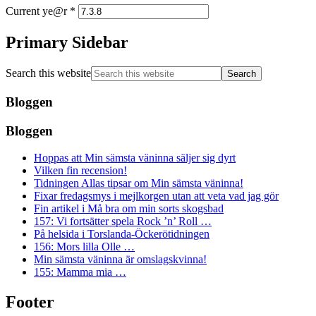
Current ye@r
*
Primary Sidebar
Search this website
Bloggen
Bloggen
Hoppas att Min sämsta väninna säljer sig dyrt
Vilken fin recension!
Tidningen Allas tipsar om Min sämsta väninna!
Fixar fredagsmys i mejlkorgen utan att veta vad jag gör
Fin artikel i Må bra om min sorts skogsbad
157: Vi fortsätter spela Rock ’n’ Roll …
På helsida i Torslanda-Öckerötidningen
156: Mors lilla Olle …
Min sämsta väninna är omslagskvinna!
155: Mamma mia …
Footer