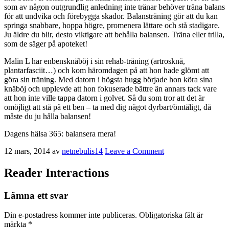
som av någon outgrundlig anledning inte tränar behöver träna balans
för att undvika och förebygga skador. Balansträning gör att du kan
springa snabbare, hoppa högre, promenera lättare och stå stadigare.
Ju äldre du blir, desto viktigare att behålla balansen. Träna eller trilla,
som de säger på apoteket!
Malin L har enbensknäböj i sin rehab-träning (artrosknä,
plantarfasciit…) och kom häromdagen på att hon hade glömt att
göra sin träning. Med datorn i högsta hugg började hon köra sina
knäböj och upplevde att hon fokuserade bättre än annars tack vare
att hon inte ville tappa datorn i golvet. Så du som tror att det är
omöjligt att stå på ett ben – ta med dig något dyrbart/ömtåligt, då
måste du ju hålla balansen!
Dagens hälsa 365: balansera mera!
12 mars, 2014
av
netnebulis14
Leave a Comment
Reader Interactions
Lämna ett svar
Din e-postadress kommer inte publiceras.
Obligatoriska fält är
märkta
*