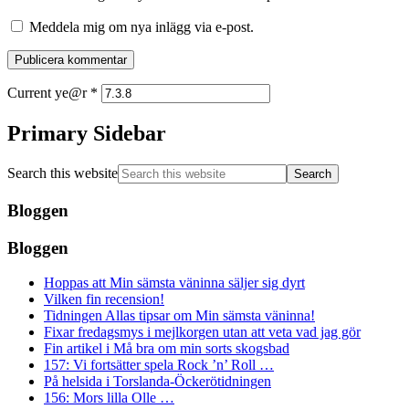
Meddela mig om nya inlägg via e-post.
Current ye@r
*
Primary Sidebar
Search this website
Bloggen
Bloggen
Hoppas att Min sämsta väninna säljer sig dyrt
Vilken fin recension!
Tidningen Allas tipsar om Min sämsta väninna!
Fixar fredagsmys i mejlkorgen utan att veta vad jag gör
Fin artikel i Må bra om min sorts skogsbad
157: Vi fortsätter spela Rock ’n’ Roll …
På helsida i Torslanda-Öckerötidningen
156: Mors lilla Olle …