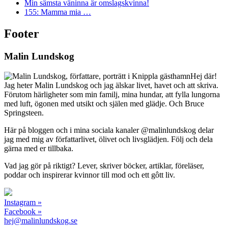
Min sämsta väninna är omslagskvinna!
155: Mamma mia …
Footer
Malin Lundskog
Hej där!
Jag heter Malin Lundskog och jag älskar livet, havet och att skriva.
Förutom härligheter som min familj, mina hundar, att fylla lungorna
med luft, ögonen med utsikt och själen med glädje. Och Bruce
Springsteen.
Här på bloggen och i mina sociala kanaler @malinlundskog delar
jag med mig av författarlivet, ölivet och livsglädjen. Följ och dela
gärna med er tillbaka.
Vad jag gör på riktigt? Lever, skriver böcker, artiklar, föreläser,
poddar och inspirerar kvinnor till mod och ett gôtt liv.
Instagram »
Facebook »
hej@malinlundskog.se