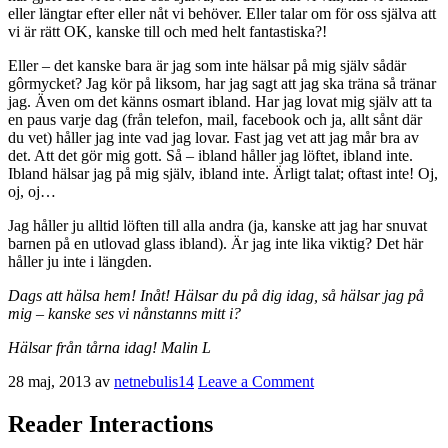
eller längtar efter eller nåt vi behöver. Eller talar om för oss själva att
vi är rätt OK, kanske till och med helt fantastiska?!
Eller – det kanske bara är jag som inte hälsar på mig själv sådär
gôrmycket? Jag kör på liksom, har jag sagt att jag ska träna så tränar
jag. Även om det känns osmart ibland. Har jag lovat mig själv att ta
en paus varje dag (från telefon, mail, facebook och ja, allt sånt där
du vet) håller jag inte vad jag lovar. Fast jag vet att jag mår bra av
det. Att det gör mig gott. Så – ibland håller jag löftet, ibland inte.
Ibland hälsar jag på mig själv, ibland inte. Ärligt talat; oftast inte! Oj,
oj, oj…
Jag håller ju alltid löften till alla andra (ja, kanske att jag har snuvat
barnen på en utlovad glass ibland). Är jag inte lika viktig? Det här
håller ju inte i längden.
Dags att hälsa hem! Inåt! Hälsar du på dig idag, så hälsar jag på
mig – kanske ses vi nånstanns mitt i?
Hälsar från tårna idag! Malin L
28 maj, 2013
av
netnebulis14
Leave a Comment
Reader Interactions