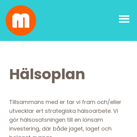
Skip
Skip
Skip
Skip
to
to
to
to
primary
main
primary
footer
navigation
content
sidebar
Malin
författarskap
Lundskog
och
livsglädje
Hälsoplan
Tillsammans med er tar vi fram och/eller
utvecklar ert strategiska hälsoarbete. Vi
gör hälsosatsningen till en lönsam
investering, där både jaget, laget och