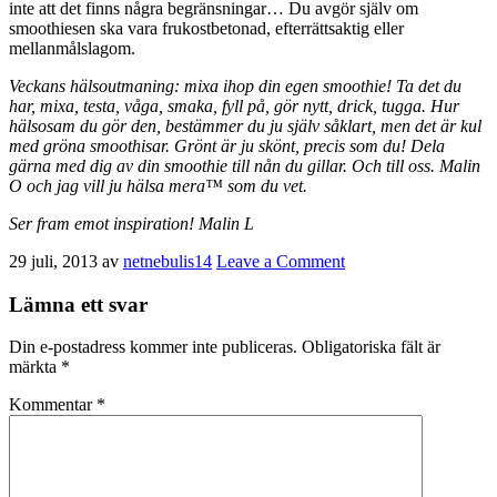
inte att det finns några begränsningar… Du avgör själv om
smoothiesen ska vara frukostbetonad, efterrättsaktig eller
mellanmålslagom.
Veckans hälsoutmaning: mixa ihop din egen smoothie! Ta det du
har, mixa, testa, våga, smaka, fyll på, gör nytt, drick, tugga. Hur
hälsosam du gör den, bestämmer du ju själv såklart, men det är kul
med gröna smoothisar. Grönt är ju skönt, precis som du! Dela
gärna med dig av din smoothie till nån du gillar. Och till oss. Malin
O och jag vill ju hälsa mera™ som du vet.
Ser fram emot inspiration! Malin L
29 juli, 2013
av
netnebulis14
Leave a Comment
Reader
Lämna ett svar
Interactions
Din e-postadress kommer inte publiceras.
Obligatoriska fält är
märkta
*
Kommentar
*