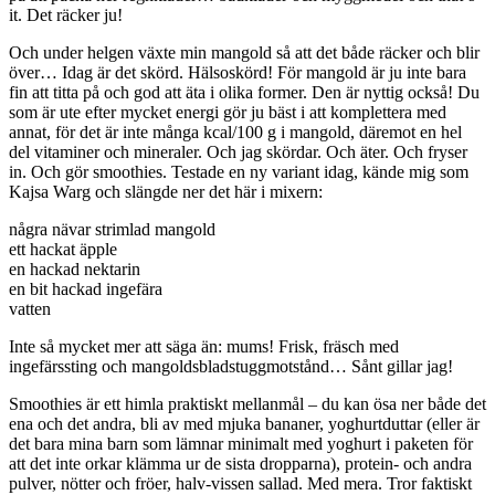
it. Det räcker ju!
Och under helgen växte min mangold så att det både räcker och blir
över… Idag är det skörd. Hälsoskörd! För mangold är ju inte bara
fin att titta på och god att äta i olika former. Den är nyttig också! Du
som är ute efter mycket energi gör ju bäst i att komplettera med
annat, för det är inte många kcal/100 g i mangold, däremot en hel
del vitaminer och mineraler. Och jag skördar. Och äter. Och fryser
in. Och gör smoothies. Testade en ny variant idag, kände mig som
Kajsa Warg och slängde ner det här i mixern:
några nävar strimlad mangold
ett hackat äpple
en hackad nektarin
en bit hackad ingefära
vatten
Inte så mycket mer att säga än: mums! Frisk, fräsch med
ingefärssting och mangoldsbladstuggmotstånd… Sånt gillar jag!
Smoothies är ett himla praktiskt mellanmål – du kan ösa ner både det
ena och det andra, bli av med mjuka bananer, yoghurtduttar (eller är
det bara mina barn som lämnar minimalt med yoghurt i paketen för
att det inte orkar klämma ur de sista dropparna), protein- och andra
pulver, nötter och fröer, halv-vissen sallad. Med mera. Tror faktiskt