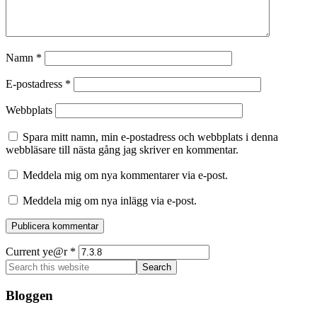
Namn
*
E-postadress
*
Webbplats
Spara mitt namn, min e-postadress och webbplats i denna
webbläsare till nästa gång jag skriver en kommentar.
Meddela mig om nya kommentarer via e-post.
Meddela mig om nya inlägg via e-post.
Current ye@r
*
Primary
Search
this
Sidebar
website
Bloggen