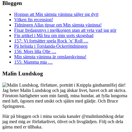
Bloggen
Hoppas att Min sämsta väninna säljer sig dyrt
Vilken fin recension!
Tidningen Allas tipsar om Min sämsta väninna!
Fixar fredagsmys i mejlkorgen utan att veta vad jag gör
Fin artikel i Må bra om min sorts skogsbad
157: Vi fortsätter spela Rock ’n’ Roll …
På helsida i Torslanda-Öckerötidningen
156: Mors lilla Olle …
Min sämsta väninna är omslagskvinna!
155: Mamma mia …
Footer
Malin Lundskog
Hej där!
Jag heter Malin Lundskog och jag älskar livet, havet och att skriva.
Förutom härligheter som min familj, mina hundar, att fylla lungorna
med luft, ögonen med utsikt och själen med glädje. Och Bruce
Springsteen.
Här på bloggen och i mina sociala kanaler @malinlundskog delar
jag med mig av författarlivet, ölivet och livsglädjen. Följ och dela
gärna med er tillbaka.