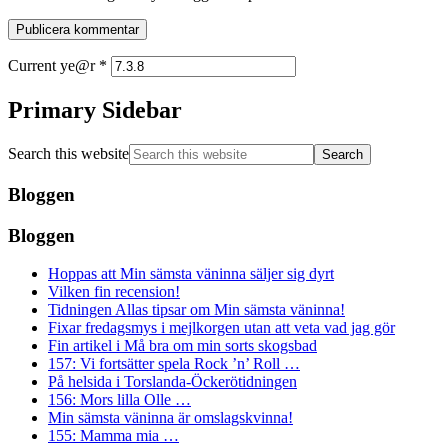
Current ye@r
*
Primary Sidebar
Search this website
Bloggen
Bloggen
Hoppas att Min sämsta väninna säljer sig dyrt
Vilken fin recension!
Tidningen Allas tipsar om Min sämsta väninna!
Fixar fredagsmys i mejlkorgen utan att veta vad jag gör
Fin artikel i Må bra om min sorts skogsbad
157: Vi fortsätter spela Rock ’n’ Roll …
På helsida i Torslanda-Öckerötidningen
156: Mors lilla Olle …
Min sämsta väninna är omslagskvinna!
155: Mamma mia …