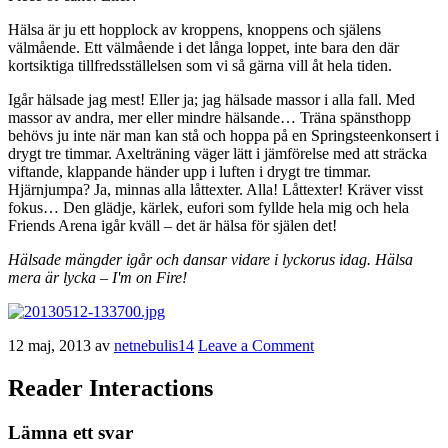
Hälsa är ju ett hopplock av kroppens, knoppens och själens
välmående. Ett välmående i det långa loppet, inte bara den där
kortsiktiga tillfredsställelsen som vi så gärna vill åt hela tiden.
Igår hälsade jag mest! Eller ja; jag hälsade massor i alla fall. Med
massor av andra, mer eller mindre hälsande… Träna spänsthopp
behövs ju inte när man kan stå och hoppa på en Springsteenkonsert i
drygt tre timmar. Axelträning väger lätt i jämförelse med att sträcka
viftande, klappande händer upp i luften i drygt tre timmar.
Hjärnjumpa? Ja, minnas alla låttexter. Alla! Låttexter! Kräver visst
fokus… Den glädje, kärlek, eufori som fyllde hela mig och hela
Friends Arena igår kväll – det är hälsa för själen det!
Hälsade mängder igår och dansar vidare i lyckorus idag. Hälsa
mera är lycka – I'm on Fire!
12 maj, 2013
av
netnebulis14
Leave a Comment
Reader Interactions
Lämna ett svar