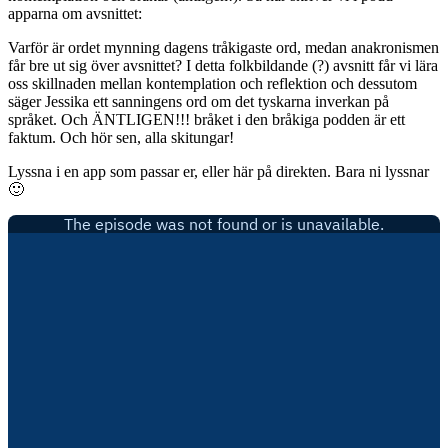
apparna om avsnittet:
Varför är ordet mynning dagens tråkigaste ord, medan anakronismen
får bre ut sig över avsnittet? I detta folkbildande (?) avsnitt får vi lära
oss skillnaden mellan kontemplation och reflektion och dessutom
säger Jessika ett sanningens ord om det tyskarna inverkan på
språket. Och ÄNTLIGEN!!! bråket i den bråkiga podden är ett
faktum. Och hör sen, alla skitungar!
Lyssna i en app som passar er, eller här på direkten. Bara ni lyssnar
🙂