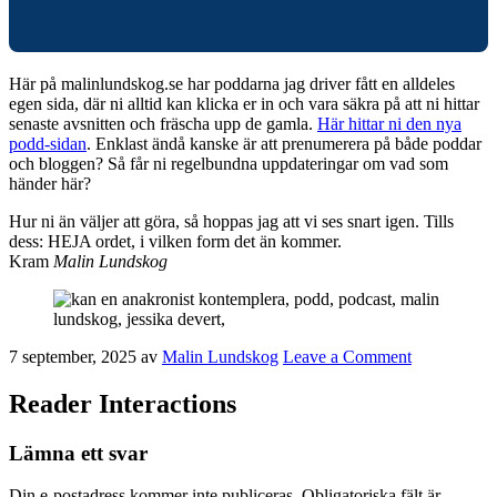
Här på malinlundskog.se har poddarna jag driver fått en alldeles
egen sida, där ni alltid kan klicka er in och vara säkra på att ni hittar
senaste avsnitten och fräscha upp de gamla.
Här hittar ni den nya
podd-sidan
. Enklast ändå kanske är att prenumerera på både poddar
och bloggen? Så får ni regelbundna uppdateringar om vad som
händer här?
Hur ni än väljer att göra, så hoppas jag att vi ses snart igen. Tills
dess: HEJA ordet, i vilken form det än kommer.
Kram
Malin Lundskog
7 september, 2025
av
Malin Lundskog
Leave a Comment
Reader Interactions
Lämna ett svar
Din e-postadress kommer inte publiceras.
Obligatoriska fält är