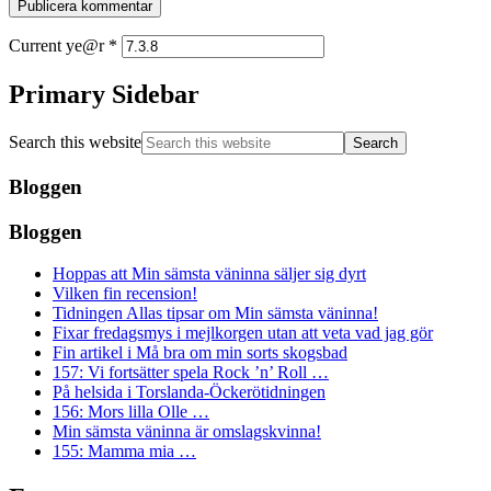
Current ye@r
*
Primary Sidebar
Search this website
Bloggen
Bloggen
Hoppas att Min sämsta väninna säljer sig dyrt
Vilken fin recension!
Tidningen Allas tipsar om Min sämsta väninna!
Fixar fredagsmys i mejlkorgen utan att veta vad jag gör
Fin artikel i Må bra om min sorts skogsbad
157: Vi fortsätter spela Rock ’n’ Roll …
På helsida i Torslanda-Öckerötidningen
156: Mors lilla Olle …
Min sämsta väninna är omslagskvinna!
155: Mamma mia …