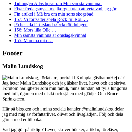
Tidningen Allas tipsar om Min sämsta väninna!
Fixar fredagsmys i mejlkorgen utan att veta vad jag gör
Fin artikel i Må bra om min sorts skogsbad
157: Vi fortsätter spela Rock ’n’ Roll …
På helsida i Torslanda-Öckerötidningen
156: Mors lilla Olle …
Min sämsta väninna är omslagskvinna!
155: Mamma mia …
Footer
Malin Lundskog
Hej där!
Jag heter Malin Lundskog och jag älskar livet, havet och att skriva.
Förutom härligheter som min familj, mina hundar, att fylla lungorna
med luft, ögonen med utsikt och själen med glädje. Och Bruce
Springsteen.
Här på bloggen och i mina sociala kanaler @malinlundskog delar
jag med mig av författarlivet, ölivet och livsglädjen. Följ och dela
gärna med er tillbaka.
Vad jag gör på riktigt? Lever, skriver böcker, artiklar, föreläser,