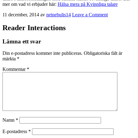
mer om vad vi erbjuder här:
Hälsa mera på Kvinnliga talare
11 december, 2014
av
netnebulis14
Leave a Comment
Reader Interactions
Lämna ett svar
Din e-postadress kommer inte publiceras.
Obligatoriska fält är
märkta
*
Kommentar
*
Namn
*
E-postadress
*