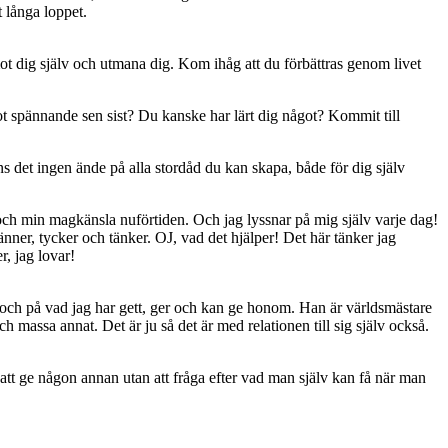
et långa loppet.
 mot dig själv och utmana dig. Kom ihåg att du förbättras genom livet
got spännande sen sist? Du kanske har lärt dig något? Kommit till
s det ingen ände på alla stordåd du kan skapa, både för dig själv
v och min magkänsla nuförtiden. Och jag lyssnar på mig själv varje dag!
änner, tycker och tänker. OJ, vad det hjälper! Det här tänker jag
r, jag lovar!
g och på vad jag har gett, ger och kan ge honom. Han är världsmästare
h massa annat. Det är ju så det är med relationen till sig själv också.
e att ge någon annan utan att fråga efter vad man själv kan få när man