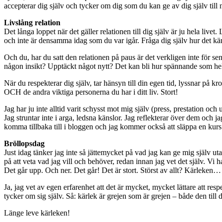
accepterar dig själv och tycker om dig som du kan ge av dig själv till nå
Livslång relation
Det långa loppet när det gäller relationen till dig själv är ju hela li
och inte är densamma idag som du var igår. Fråga dig själv hur det känns
Och du, har du satt den relationen på paus är det verkligen inte för s
någon insikt? Upptäckt något nytt? Det kan bli hur spännande som he
När du respekterar dig själv, tar hänsyn till din egen tid, lyssnar på
OCH de andra viktiga personerna du har i ditt liv. Stort!
Jag har ju inte alltid varit schysst mot mig själv (press, prestation 
Jag struntar inte i arga, ledsna känslor. Jag reflekterar över dem och 
komma tillbaka till i bloggen och jag kommer också att släppa en kurs 
Bröllopsdag
Just idag tänker jag inte så jättemycket på vad jag kan ge mig själv 
på att veta vad jag vill och behöver, redan innan jag vet det själv. Vi 
Det går upp. Och ner. Det går! Det är stort. Störst av allt? Kärleken
Ja, jag vet av egen erfarenhet att det är mycket, mycket lättare att re
tycker om sig själv. Så: kärlek är grejen som är grejen – både den till 
Länge leve kärleken!