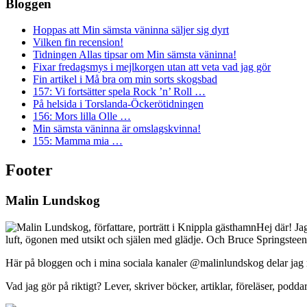
Bloggen
Hoppas att Min sämsta väninna säljer sig dyrt
Vilken fin recension!
Tidningen Allas tipsar om Min sämsta väninna!
Fixar fredagsmys i mejlkorgen utan att veta vad jag gör
Fin artikel i Må bra om min sorts skogsbad
157: Vi fortsätter spela Rock ’n’ Roll …
På helsida i Torslanda-Öckerötidningen
156: Mors lilla Olle …
Min sämsta väninna är omslagskvinna!
155: Mamma mia …
Footer
Malin Lundskog
Hej där! Ja
luft, ögonen med utsikt och själen med glädje. Och Bruce Springsteen
Här på bloggen och i mina sociala kanaler @malinlundskog delar jag med
Vad jag gör på riktigt? Lever, skriver böcker, artiklar, föreläser, poddar