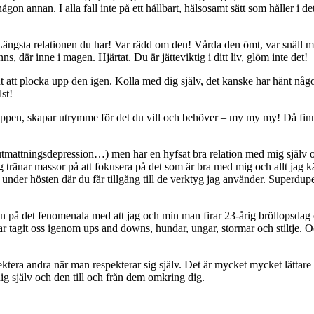
gon annan. I alla fall inte på ett hållbart, hälsosamt sätt som håller i d
vet. Längsta relationen du har! Var rädd om den! Vårda den ömt, var snäll
, där inne i magen. Hjärtat. Du är jätteviktig i ditt liv, glöm inte det!
ent att plocka upp den igen. Kolla med dig själv, det kanske har hänt nå
lst!
 kroppen, skapar utrymme för det du vill och behöver – my my my! Då finn
och utmattningsdepression…) men har en hyfsat bra relation med mig själ
jag tränar massor på att fokusera på det som är bra med mig och allt jag k
under hösten där du får tillgång till de verktyg jag använder. Superdupe
utan på det fenomenala med att jag och min man firar 23-årig bröllopsda
har tagit oss igenom ups and downs, hundar, ungar, stormar och stiltje. Oc
…
spektera andra när man respekterar sig själv. Det är mycket mycket lättar
dig själv och den till och från dem omkring dig.