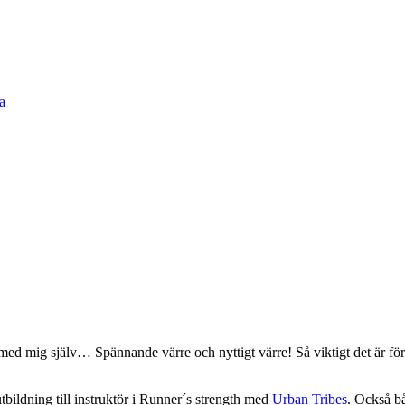
med mig själv… Spännande värre och nyttigt värre! Så viktigt det är för 
tbildning till instruktör i Runner´s strength med
Urban Tribes
. Också b