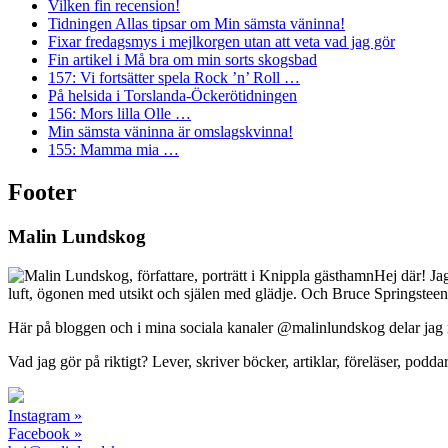
Vilken fin recension!
Tidningen Allas tipsar om Min sämsta väninna!
Fixar fredagsmys i mejlkorgen utan att veta vad jag gör
Fin artikel i Må bra om min sorts skogsbad
157: Vi fortsätter spela Rock ’n’ Roll …
På helsida i Torslanda-Öckerötidningen
156: Mors lilla Olle …
Min sämsta väninna är omslagskvinna!
155: Mamma mia …
Footer
Malin Lundskog
Hej där! Ja
luft, ögonen med utsikt och själen med glädje. Och Bruce Springsteen
Här på bloggen och i mina sociala kanaler @malinlundskog delar jag med
Vad jag gör på riktigt? Lever, skriver böcker, artiklar, föreläser, poddar
Instagram »
Facebook »