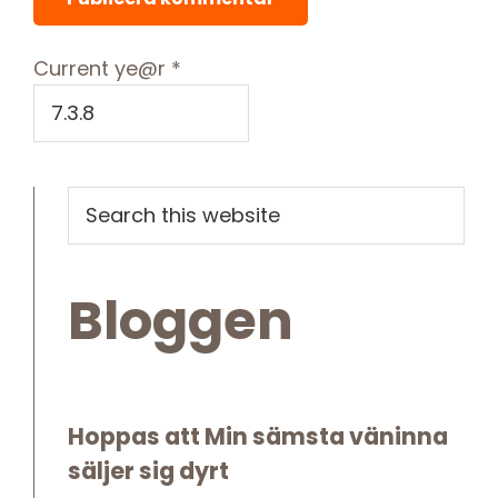
Current ye@r
*
Primary
Search
this
Sidebar
website
Bloggen
Hoppas att Min sämsta väninna
säljer sig dyrt