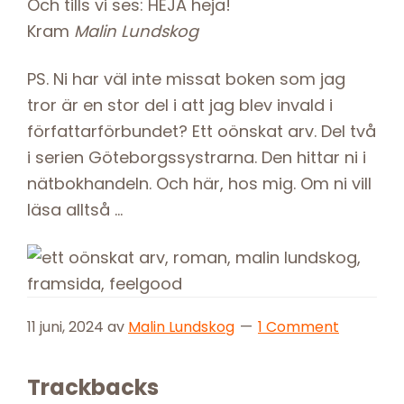
Och tills vi ses: HEJA heja!
Kram
Malin Lundskog
PS. Ni har väl inte missat boken som jag
tror är en stor del i att jag blev invald i
författarförbundet? Ett oönskat arv. Del två
i serien Göteborgssystrarna. Den hittar ni i
nätbokhandeln. Och här, hos mig. Om ni vill
läsa alltså …
11 juni, 2024
av
Malin Lundskog
1 Comment
Reader
Trackbacks