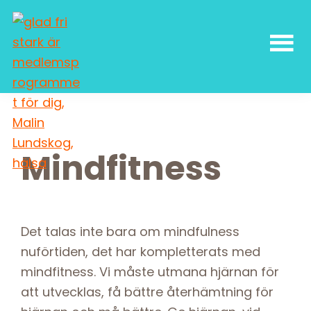
Skip
Skip
Skip
Skip
to
to
to
to
primary
main
primary
footer
navigation
content
sidebar
Malin
författarskap
Lundskog
och
livsglädje
Mindfitness
Det talas inte bara om mindfulness
nuförtiden, det har kompletterats med
mindfitness. Vi måste utmana hjärnan för
att utvecklas, få bättre återhämtning för