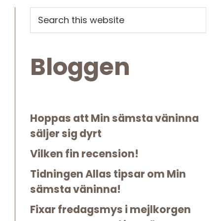
Primary
Search
this
Sidebar
website
Bloggen
Hoppas att Min sämsta väninna
säljer sig dyrt
Vilken fin recension!
Tidningen Allas tipsar om Min
sämsta väninna!
Fixar fredagsmys i mejlkorgen