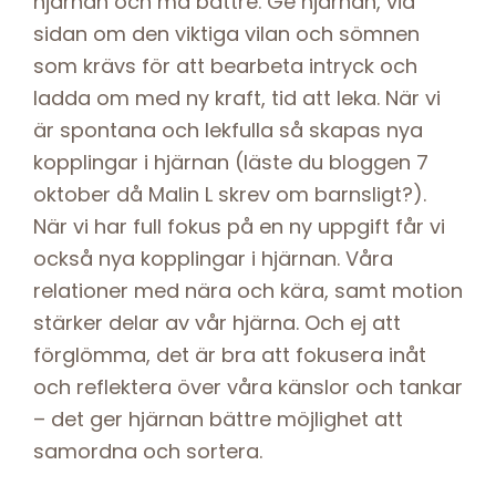
hjärnan och må bättre. Ge hjärnan, vid
sidan om den viktiga vilan och sömnen
som krävs för att bearbeta intryck och
ladda om med ny kraft, tid att leka. När vi
är spontana och lekfulla så skapas nya
kopplingar i hjärnan (läste du bloggen 7
oktober då Malin L skrev om barnsligt?).
När vi har full fokus på en ny uppgift får vi
också nya kopplingar i hjärnan. Våra
relationer med nära och kära, samt motion
stärker delar av vår hjärna. Och ej att
förglömma, det är bra att fokusera inåt
och reflektera över våra känslor och tankar
– det ger hjärnan bättre möjlighet att
samordna och sortera.