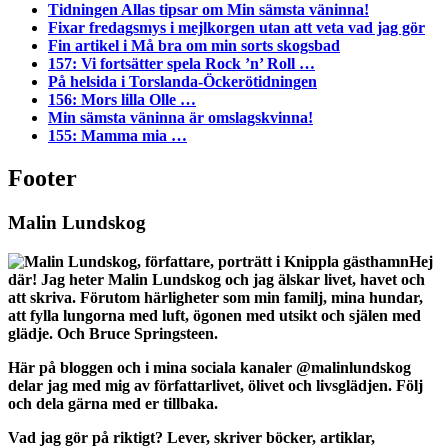
Tidningen Allas tipsar om Min sämsta väninna!
Fixar fredagsmys i mejlkorgen utan att veta vad jag gör
Fin artikel i Må bra om min sorts skogsbad
157: Vi fortsätter spela Rock ’n’ Roll …
På helsida i Torslanda-Öckerötidningen
156: Mors lilla Olle …
Min sämsta väninna är omslagskvinna!
155: Mamma mia …
Footer
Malin Lundskog
Hej
där! Jag heter Malin Lundskog och jag älskar livet, havet och
att skriva. Förutom härligheter som min familj, mina hundar,
att fylla lungorna med luft, ögonen med utsikt och själen med
glädje. Och Bruce Springsteen.
Här på bloggen och i mina sociala kanaler @malinlundskog
delar jag med mig av författarlivet, ölivet och livsglädjen. Följ
och dela gärna med er tillbaka.
Vad jag gör på riktigt? Lever, skriver böcker, artiklar,