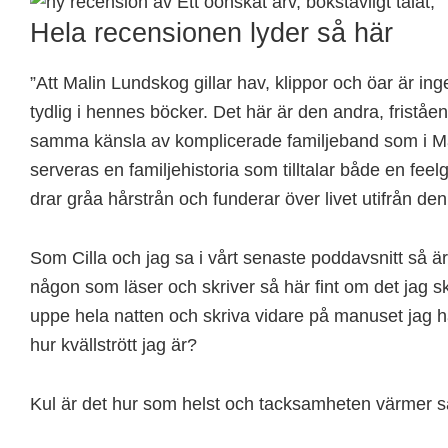
Hela recensionen lyder så här
”Att Malin Lundskog gillar hav, klippor och öar är i
tydlig i hennes böcker. Det här är den andra, frist
samma känsla av komplicerade familjeband som i Ma
serveras en familjehistoria som tilltalar både en feel
drar gråa hårstrån och funderar över livet utifrån den
Som Cilla och jag sa i vårt senaste poddavsnitt så ä
någon som läser och skriver så här fint om det jag skri
uppe hela natten och skriva vidare på manuset jag h
hur kvällstrött jag är?
Kul är det hur som helst och tacksamheten värmer så