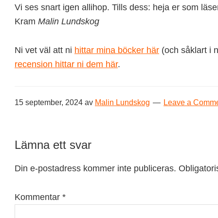
Vi ses snart igen allihop. Tills dess: heja er som läse
Kram
Malin Lundskog
Ni vet väl att ni
hittar mina böcker här
(och såklart i 
recension hittar ni dem här
.
15 september, 2024
av
Malin Lundskog
Leave a Comm
Reader
Lämna ett svar
Interactions
Din e-postadress kommer inte publiceras.
Obligatori
Kommentar
*