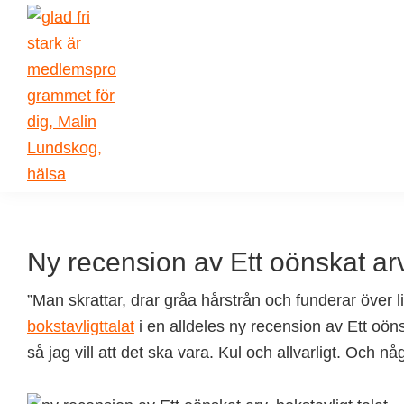
Skip
Skip
Skip
Skip
to
to
to
to
primary
main
primary
footer
navigation
content
sidebar
Malin
författarskap
Lundskog
och
livsglädje
Ny recension av Ett oönskat ar
”Man skrattar, drar gråa hårstrån och funderar över li
bokstavligttalat
i en alldeles ny recension av Ett oönsk
så jag vill att det ska vara. Kul och allvarligt. Och 