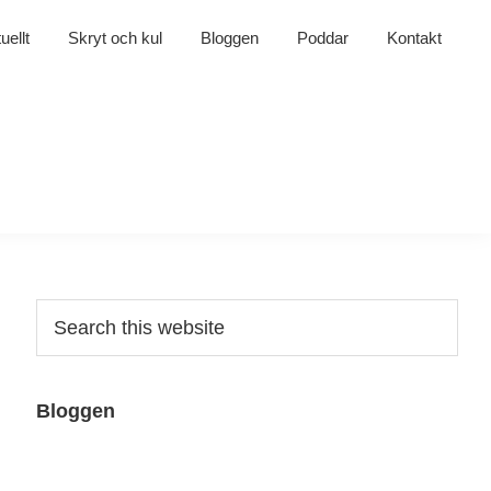
uellt
Skryt och kul
Bloggen
Poddar
Kontakt
Primary
Search
this
Sidebar
website
Bloggen