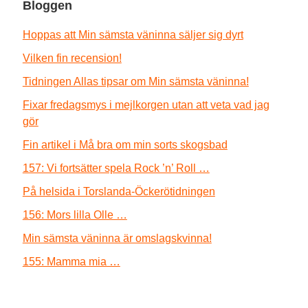
Bloggen
Hoppas att Min sämsta väninna säljer sig dyrt
Vilken fin recension!
Tidningen Allas tipsar om Min sämsta väninna!
Fixar fredagsmys i mejlkorgen utan att veta vad jag
gör
Fin artikel i Må bra om min sorts skogsbad
157: Vi fortsätter spela Rock ’n’ Roll …
På helsida i Torslanda-Öckerötidningen
156: Mors lilla Olle …
Min sämsta väninna är omslagskvinna!
155: Mamma mia …