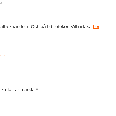
r!
nätbokhandeln. Och på biblioteken!Vill ni läsa
fler
ent
ska fält är märkta
*