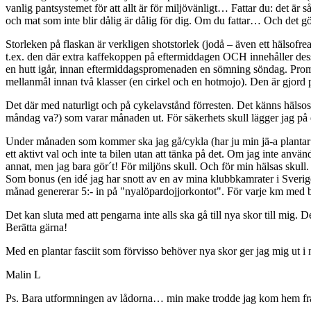
vanlig pantsystemet för att allt är för miljövänligt… Fattar du: det är s
och mat som inte blir dålig är dålig för dig. Om du fattar… Och det gö
Storleken på flaskan är verkligen shotstorlek (jodå – även ett hälsofrea
t.ex. den där extra kaffekoppen på eftermiddagen OCH innehåller des
en hutt igår, innan eftermiddagspromenaden en sömning söndag. Promen
mellanmål innan två klasser (en cirkel och en hotmojo). Den är gjo
Det där med naturligt och på cykelavstånd förresten. Det känns hälso
måndag va?) som varar månaden ut. För säkerhets skull lägger jag på
Under månaden som kommer ska jag gå/cykla (har ju min jä-a plantar fas
ett aktivt val och inte ta bilen utan att tänka på det. Om jag inte anvä
annat, men jag bara gör´t! För miljöns skull. Och för min hälsas sk
Som bonus (en idé jag har snott av en av mina klubbkamrater i Sverige
månad genererar 5:- in på "nyalöpardojjorkontot". För varje km med bu
Det kan sluta med att pengarna inte alls ska gå till nya skor till mi
Berätta gärna!
Med en plantar fasciit som förvisso behöver nya skor ger jag mig ut 
Malin L
Ps. Bara utformningen av lådorna… min make trodde jag kom hem frå