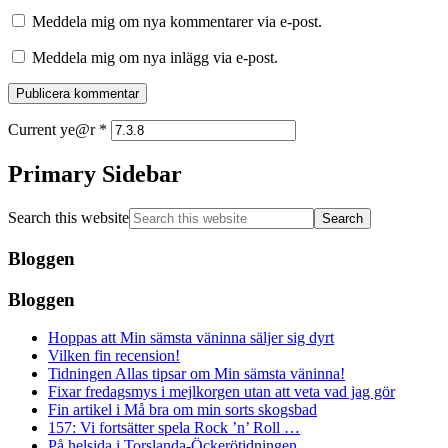
Meddela mig om nya kommentarer via e-post.
Meddela mig om nya inlägg via e-post.
Current ye@r
*
Primary Sidebar
Search this website
Bloggen
Bloggen
Hoppas att Min sämsta väninna säljer sig dyrt
Vilken fin recension!
Tidningen Allas tipsar om Min sämsta väninna!
Fixar fredagsmys i mejlkorgen utan att veta vad jag gör
Fin artikel i Må bra om min sorts skogsbad
157: Vi fortsätter spela Rock ’n’ Roll …
På helsida i Torslanda-Öckerötidningen