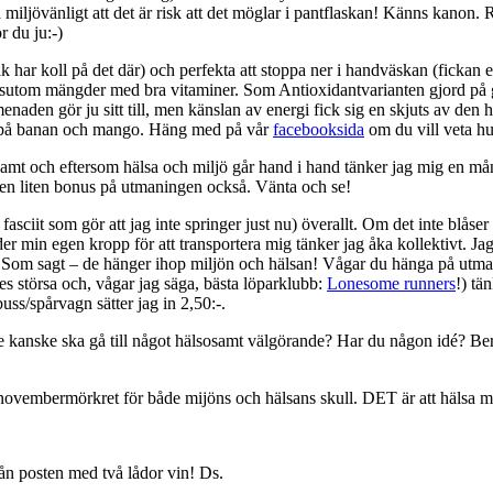
å miljövänligt att det är risk att det möglar i pantflaskan! Känns kanon. Rä
r du ju:-)
k har koll på det där) och perfekta att stoppa ner i handväskan (fickan el
sutom mängder med bra vitaminer. Som Antioxidantvarianten gjord på gr
aden gör ju sitt till, men känslan av energi fick sig en skjuts av den
rd på banan och mango. Häng med på vår
facebooksida
om du vill veta h
samt och eftersom hälsa och miljö går hand i hand tänker jag mig en må
 en liten bonus på utmaningen också. Vänta och se!
ciit som gör att jag inte springer just nu) överallt. Om det inte blåser
nder min egen kropp för att transportera mig tänker jag åka kollektivt. Ja
ull. Som sagt – de hänger ihop miljön och hälsan! Vågar du hänga på 
s störsa och, vågar jag säga, bästa löparklubb:
Lonesome runners
!) tä
ss/spårvagn sätter jag in 2,50:-.
g. De kanske ska gå till något hälsosamt välgörande? Har du någon idé? 
i novembermörkret för både mijöns och hälsans skull. DET är att hälsa m
n posten med två lådor vin! Ds.