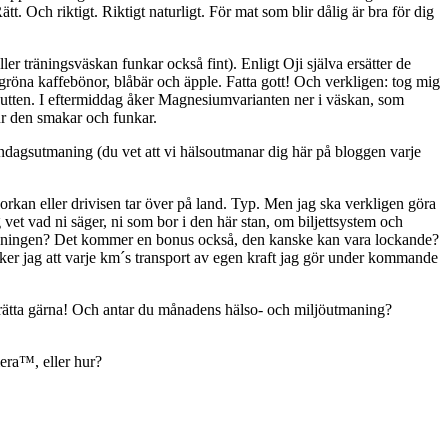
tt. Och riktigt. Riktigt naturligt. För mat som blir dålig är bra för dig
ler träningsväskan funkar också fint). Enligt Oji själva ersätter de
öna kaffebönor, blåbär och äpple. Fatta gott! Och verkligen: tog mig
 hutten. I eftermiddag åker Magnesiumvarianten ner i väskan, som
ur den smakar och funkar.
ndagsutmaning (du vet att vi hälsoutmanar dig här på bloggen varje
 orkan eller drivisen tar över på land. Typ. Men jag ska verkligen göra
g vet vad ni säger, ni som bor i den här stan, om biljettsystem och
utmaningen? Det kommer en bonus också, den kanske kan vara lockande?
nker jag att varje km´s transport av egen kraft jag gör under kommande
Berätta gärna! Och antar du månadens hälso- och miljöutmaning?
era™, eller hur?