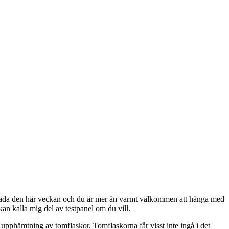
de båda den här veckan och du är mer än varmt välkommen att hänga med
kan kalla mig del av testpanel om du vill.
h upphämtning av tomflaskor. Tomflaskorna får visst inte ingå i det