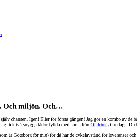
n. Och miljön. Och…
 sig själv chansen. Igen! Eller för första gången! Jag gör en kombo av 
ag fick två snygga lådor fyllda med shots från
Ojidrinks
i fredags. Du 
n (som är Göteborg för mig) för då har de cykelavstånd för leveranser oc