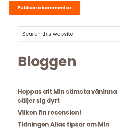
Primary
Search
this
Sidebar
website
Bloggen
Hoppas att Min sämsta väninna
säljer sig dyrt
Vilken fin recension!
Tidningen Allas tipsar om Min