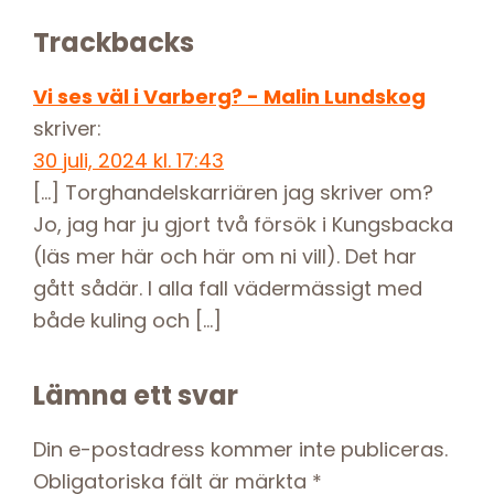
Reader
Trackbacks
Interactions
Vi ses väl i Varberg? - Malin Lundskog
skriver:
30 juli, 2024 kl. 17:43
[…] Torghandelskarriären jag skriver om?
Jo, jag har ju gjort två försök i Kungsbacka
(läs mer här och här om ni vill). Det har
gått sådär. I alla fall vädermässigt med
både kuling och […]
Lämna ett svar
Din e-postadress kommer inte publiceras.
Obligatoriska fält är märkta
*