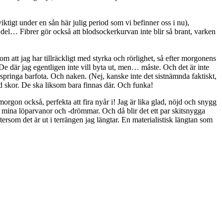
ktigt under en sån här julig period som vi befinner oss i nu),
del… Fibrer gör också att blodsockerkurvan inte blir så brant, varken
som att jag har tillräckligt med styrka och rörlighet, så efter morgonens
De där jag egentligen inte vill byta ut, men… måste. Och det är inte
t springa barfota. Och naken. (Nej, kanske inte det sistnämnda faktiskt,
med skor. De ska liksom bara finnas där. Och funka!
orgon också, perfekta att fira nyår i! Jag är lika glad, nöjd och snygg
ch mina löparvanor och -drömmar. Och då blir det ett par skitsnygga
tersom det är ut i terrängen jag längtar. En materialistisk längtan som