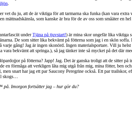
ljön
.
 du ju, att de är viktiga för att tarmarna ska funka (kan vara extra vi
 en mättnadskänsla, som kanske är bra för de av oss som småäter en hel 
ntarfasciit under
Tjäna på tjuvstart!
) är mina skor ungefär lika viktiga 
narna. De som sitter lika bekvämt på fötterna som jag i en skön soffa. 
 så varje gång! Jag är ingen skonörd. Ingen materialsportare. Vill ju hels
ska vara bekvämt att springa.), så jag tänker inte så mycket på det där 
rdojjor på fötterna? Japp! Jag. Det är ganska troligt att de sitter på im
 de en förmåga att verkligen låta mig utgå från mig, mina fötter, ben o
, men snart har jag ett par Saucony Peregrine också. Ett par trailskor, ef
ill skogs…
a™ på. Imorgon fortsätter jag – hur gör du?