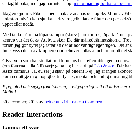
ett tag tillbaka, men jag har inte släppt
min utmaning för hälsan och mi
Idag en ojidrink Fiber – med smak av ananas och äpple. Mmm… Fibrer vet
kolestorolnivån kan sjunka tack vare gelbildande fibrer och ger också
uppåt eller nedåt.
Med tanke på mina löparkrämpor (skrev ju om artros, löparknä och pla
genrep var det dags. Att byta skor. De där mängdträningsskorna. Trotjä
förrän jag gör bytet jag fattar att det är nödvändigt egentligen. Det är
finns vissa delar av kroppen som behöver hållas åt och in för att det 
Gissa vem som har struttat runt inomhus hela eftermiddagen med nya löpa
(om fötterna i alla fall) varje gång jag har varit på
Löp & sko
. Där har
Asics cumulus. Ja, du ser ju själv, på bilden! Nej, jag är ingen skonörd
kommer att ge mig möjlighet till fysisk, mental och andlig utmaning t
Pigg, glad och snygg (om fötterna) – ett ypperligt sätt att hälsa mer
Malin L
30 december, 2013
av
netnebulis14
Leave a Comment
Reader Interactions
Lämna ett svar