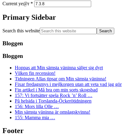
Current ye@r
*
Primary Sidebar
Search this website
Bloggen
Bloggen
Hoppas att Min sämsta väninna säljer sig dyrt
Vilken fin recension!
Tidningen Allas tipsar om Min sämsta väninna!
Fixar fredagsmys i mejlkorgen utan att veta vad jag gör
Fin artikel i Må bra om min sorts skogsbad
157: Vi fortsätter spela Rock ’n’ Roll …
På helsida i Torslanda-Öckerötidningen
156: Mors lilla Olle …
Min sämsta väninna är omslagskvinna!
155: Mamma mia …
Footer