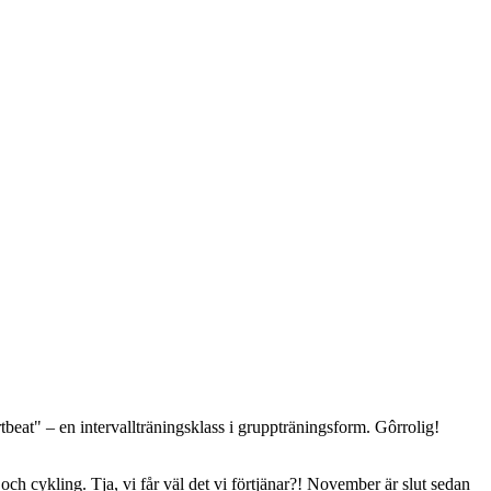
eat" – en intervallträningsklass i gruppträningsform. Gôrrolig!
g och cykling. Tja, vi får väl det vi förtjänar?! November är slut sedan