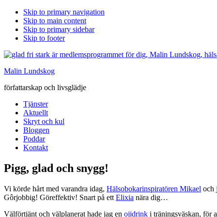
Skip to primary navigation
Skip to main content
Skip to primary sidebar
Skip to footer
Malin Lundskog
författarskap och livsglädje
Tjänster
Aktuellt
Skryt och kul
Bloggen
Poddar
Kontakt
Pigg, glad och snygg!
Vi körde hårt med varandra idag,
Hälsobokarinspiratören Mikael
och j
Gôrjobbig! Göreffektiv! Snart på ett
Elixia
nära dig…
Välförtjänt och välplanerat hade jag en
ojidrink
i träningsväskan, för a