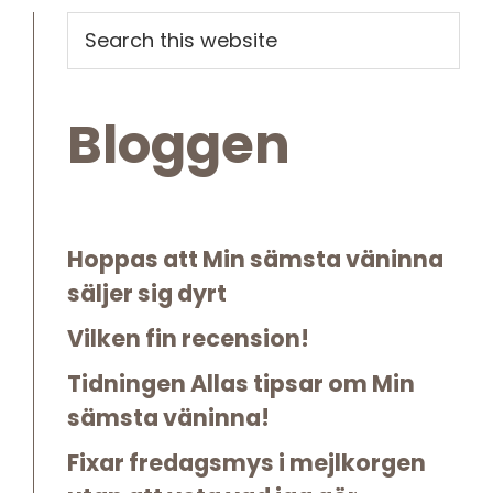
Primary
Search
this
Sidebar
website
Bloggen
Hoppas att Min sämsta väninna
säljer sig dyrt
Vilken fin recension!
Tidningen Allas tipsar om Min
sämsta väninna!
Fixar fredagsmys i mejlkorgen