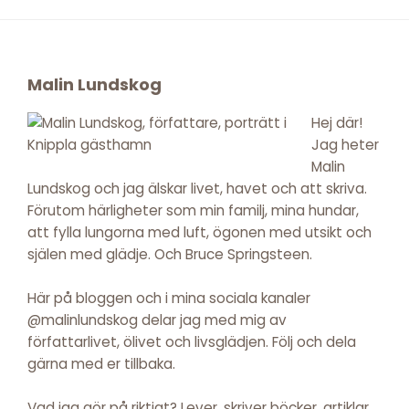
Footer
Malin Lundskog
Hej där!
Jag heter
Malin
Lundskog och jag älskar livet, havet och att skriva.
Förutom härligheter som min familj, mina hundar,
att fylla lungorna med luft, ögonen med utsikt och
själen med glädje. Och Bruce Springsteen.
Här på bloggen och i mina sociala kanaler
@malinlundskog delar jag med mig av
författarlivet, ölivet och livsglädjen. Följ och dela
gärna med er tillbaka.
Vad jag gör på riktigt? Lever, skriver böcker, artiklar,