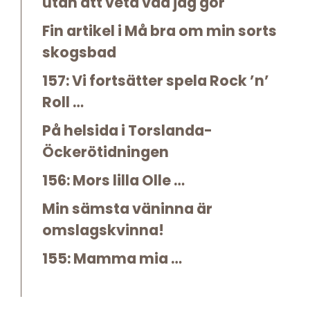
utan att veta vad jag gör
Fin artikel i Må bra om min sorts
skogsbad
157: Vi fortsätter spela Rock ’n’
Roll …
På helsida i Torslanda-
Öckerötidningen
156: Mors lilla Olle …
Min sämsta väninna är
omslagskvinna!
155: Mamma mia …