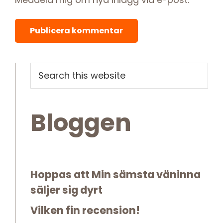
Primary
Search
this
Sidebar
website
Bloggen
Hoppas att Min sämsta väninna
säljer sig dyrt
Vilken fin recension!