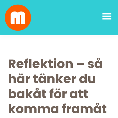
Skip
Skip
Skip
Skip
to
to
to
to
primary
main
primary
footer
navigation
content
sidebar
Malin
författarskap
Lundskog
och
livsglädje
Reflektion – så
här tänker du
bakåt för att
komma framåt