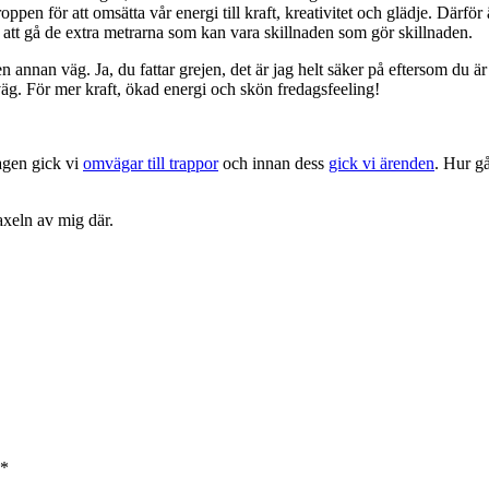
oppen för att omsätta vår energi till kraft, kreativitet och glädje. Därfö
id att gå de extra metrarna som kan vara skillnaden som gör skillnaden.
n annan väg. Ja, du fattar grejen, det är jag helt säker på eftersom du är
äg. För mer kraft, ökad energi och skön fredagsfeeling!
agen gick vi
omvägar till trappor
och innan dess
gick vi ärenden
. Hur gå
axeln av mig där.
*