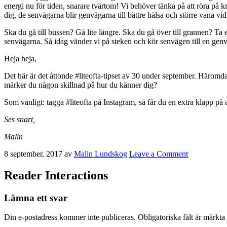
energi nu för tiden, snarare tvärtom! Vi behöver tänka på att röra på kr
dig, de senvägarna blir genvägarna till bättre hälsa och större vana v
Ska du gå till bussen? Gå lite längre. Ska du gå över till grannen? Ta e
senvägarna. Så idag vänder vi på steken och kör senvägen till en genv
Heja heja,
Det här är det åttonde #liteofta-tipset av 30 under september. Häromd
märker du någon skillnad på hur du känner dig?
Som vanligt: tagga #liteofta på Instagram, så får du en extra klapp på 
Ses snart,
Malin
8 september, 2017
av
Malin Lundskog
Leave a Comment
Reader Interactions
Lämna ett svar
Din e-postadress kommer inte publiceras.
Obligatoriska fält är märkta