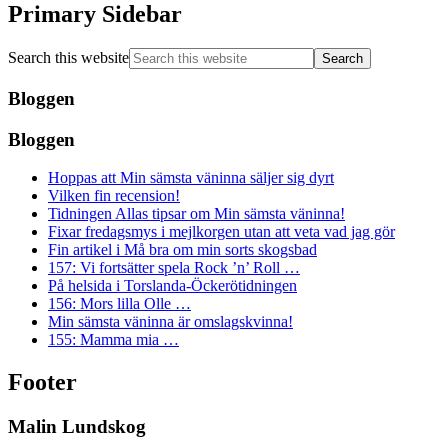
Primary Sidebar
Search this website
Bloggen
Bloggen
Hoppas att Min sämsta väninna säljer sig dyrt
Vilken fin recension!
Tidningen Allas tipsar om Min sämsta väninna!
Fixar fredagsmys i mejlkorgen utan att veta vad jag gör
Fin artikel i Må bra om min sorts skogsbad
157: Vi fortsätter spela Rock ’n’ Roll …
På helsida i Torslanda-Öckerötidningen
156: Mors lilla Olle …
Min sämsta väninna är omslagskvinna!
155: Mamma mia …
Footer
Malin Lundskog