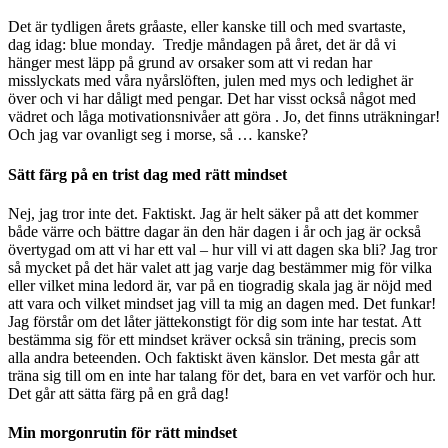
Det är tydligen årets gråaste, eller kanske till och med svartaste,
dag idag: blue monday. Tredje måndagen på året, det är då vi
hänger mest läpp på grund av orsaker som att vi redan har
misslyckats med våra nyårslöften, julen med mys och ledighet är
över och vi har dåligt med pengar. Det har visst också något med
vädret och låga motivationsnivåer att göra . Jo, det finns uträkningar!
Och jag var ovanligt seg i morse, så … kanske?
Sätt färg på en trist dag med rätt mindset
Nej, jag tror inte det. Faktiskt. Jag är helt säker på att det kommer
både värre och bättre dagar än den här dagen i år och jag är också
övertygad om att vi har ett val – hur vill vi att dagen ska bli? Jag tror
så mycket på det här valet att jag varje dag bestämmer mig för vilka
eller vilket mina ledord är, var på en tiogradig skala jag är nöjd med
att vara och vilket mindset jag vill ta mig an dagen med. Det funkar!
Jag förstår om det låter jättekonstigt för dig som inte har testat. Att
bestämma sig för ett mindset kräver också sin träning, precis som
alla andra beteenden. Och faktiskt även känslor. Det mesta går att
träna sig till om en inte har talang för det, bara en vet varför och hur.
Det går att sätta färg på en grå dag!
Min morgonrutin för rätt mindset