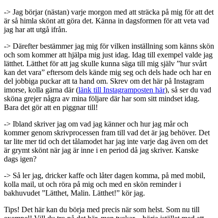
-> Jag börjar (nästan) varje morgon med att sträcka på mig för att det
är så himla skönt att göra det. Känna in dagsformen för att veta vad
jag har att utgå ifrån.
-> Därefter bestämmer jag mig för vilken inställning som känns skön
och som kommer att hjälpa mig just idag. Idag till exempel valde jag
lätthet. Lätthet för att jag skulle kunna säga till mig själv ”hur svårt
kan det vara” eftersom dels kände mig seg och dels hade och har en
del jobbiga puckar att ta hand om. Skrev om det här på Instagram
imorse, kolla gärna där (
länk till Instagramposten här
), så ser du vad
sköna grejer några av mina följare där har som sitt mindset idag.
Bara det gör att en piggnar till!
-> Ibland skriver jag om vad jag känner och hur jag mår och
kommer genom skrivprocessen fram till vad det är jag behöver. Det
tar lite mer tid och det tålamodet har jag inte varje dag även om det
är grymt skönt när jag är inne i en period då jag skriver. Kanske
dags igen?
-> Så ler jag, dricker kaffe och låter dagen komma, på med mobil,
kolla mail, ut och röra på mig och med en skön reminder i
bakhuvudet ”Lätthet, Malin. Lätthet!” kör jag.
Tips! Det här kan du börja med precis när som helst. Som nu till