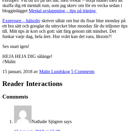
exempel! Vill du tro på det här, men tvekar – börja istället med att
skaffa dig ett mentalt rum, som jag skrev om för en vecka sedan i
blogginlägget
Mental avslappning – tips på träning
Expressen – hälsoliv
skriver såhär om hur du fixar blue monday på
ett bra sätt och googlar du uttrycket blue monday får du triljoner tips
till. Mitt tips är kort och gott: sätt färg genom rätt mindset. Det
funkar varje dag, hela året. Hur svårt kan det vara, liksom?!
Ses snart igen!
HEJA HEJA DIG sålänge!
//Malin
15 januari, 2018
av
Malin Lundskog
5 Comments
Reader Interactions
Comments
Nathalie Sjögren
says