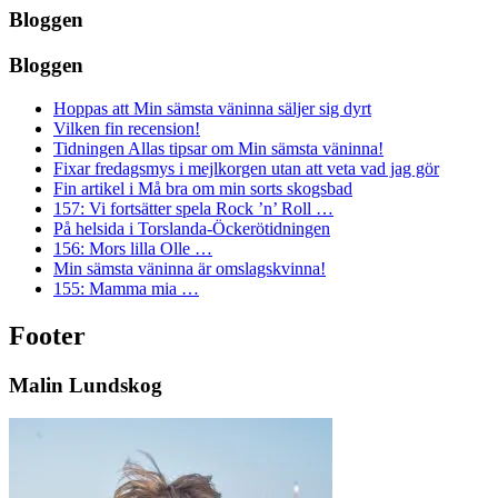
Bloggen
Bloggen
Hoppas att Min sämsta väninna säljer sig dyrt
Vilken fin recension!
Tidningen Allas tipsar om Min sämsta väninna!
Fixar fredagsmys i mejlkorgen utan att veta vad jag gör
Fin artikel i Må bra om min sorts skogsbad
157: Vi fortsätter spela Rock ’n’ Roll …
På helsida i Torslanda-Öckerötidningen
156: Mors lilla Olle …
Min sämsta väninna är omslagskvinna!
155: Mamma mia …
Footer
Malin Lundskog