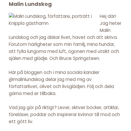
Footer
Malin Lundskog
Hej där!
Jag heter
Malin
Lundskog och jag älskar livet, havet och att skriva.
Förutom härligheter som min familj, mina hundar,
att fylla lungorna med luft, ögonen med utsikt och
själen med glädje. Och Bruce Springsteen.
Här på bloggen och i mina sociala kanaler
@malinlundskog delar jag med mig av
författarlivet, ölivet och livsglädjen. Följ och dela
gärna med er tillbaka.
Vad jag gör på riktigt? Lever, skriver böcker, artiklar,
föreläser, poddar och inspirerar kvinnor till mod och
ett gôtt liv.