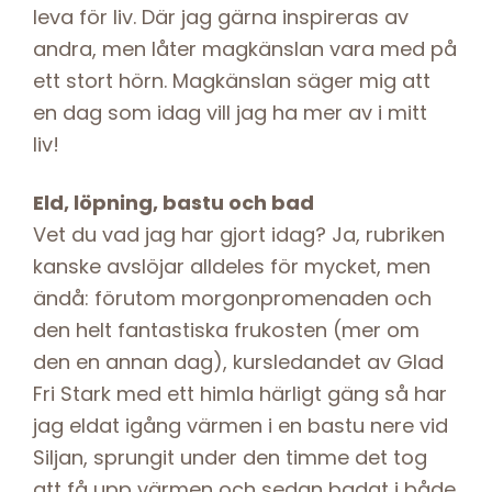
leva för liv. Där jag gärna inspireras av
andra, men låter magkänslan vara med på
ett stort hörn. Magkänslan säger mig att
en dag som idag vill jag ha mer av i mitt
liv!
Eld, löpning, bastu och bad
Vet du vad jag har gjort idag? Ja, rubriken
kanske avslöjar alldeles för mycket, men
ändå: förutom morgonpromenaden och
den helt fantastiska frukosten (mer om
den en annan dag), kursledandet av Glad
Fri Stark med ett himla härligt gäng så har
jag eldat igång värmen i en bastu nere vid
Siljan, sprungit under den timme det tog
att få upp värmen och sedan badat i både