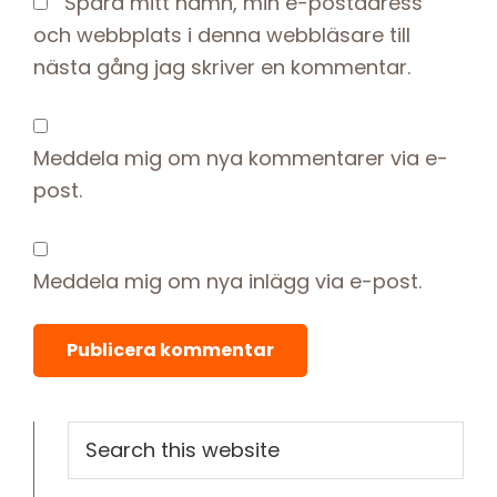
Spara mitt namn, min e-postadress
och webbplats i denna webbläsare till
nästa gång jag skriver en kommentar.
Meddela mig om nya kommentarer via e-
post.
Meddela mig om nya inlägg via e-post.
Primary
Search
this
Sidebar
website