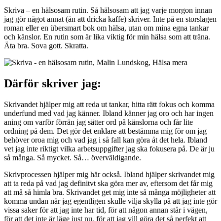
Skriva – en hälsosam rutin. Så hälsosam att jag varje morgon innan
jag gör något annat (än att dricka kaffe) skriver. Inte på en storslagen
roman eller en übersmart bok om hälsa, utan om mina egna tankar
och känslor. En rutin som är lika viktig för min hälsa som att träna.
Äta bra. Sova gott. Skratta.
Därför skriver jag:
Skrivandet hjälper mig att reda ut tankar, hitta rätt fokus och komma
underfund med vad jag känner. Ibland känner jag oro och har ingen
aning om varför förrän jag sätter ord på känslorna och får lite
ordning på dem. Det gör det enklare att bestämma mig för om jag
behöver oroa mig och vad jag i så fall kan göra åt det hela. Ibland
vet jag inte riktigt vilka arbetsuppgifter jag ska fokusera på. De är ju
så många. Så mycket. Så… överväldigande.
Skrivprocessen hjälper mig här också. Ibland hjälper skrivandet mig
att ta reda på vad jag definitvt ska göra mer av, eftersom det får mig
att må så himla bra. Skrivandet get mig inte så många möjligheter att
komma undan när jag egentligen skulle vilja skylla på att jag inte gör
vissa saker för att jag inte har tid, för att någon annan står i vägen,
för att det inte är läge just nu, för att jag vill göra det så perfekt att