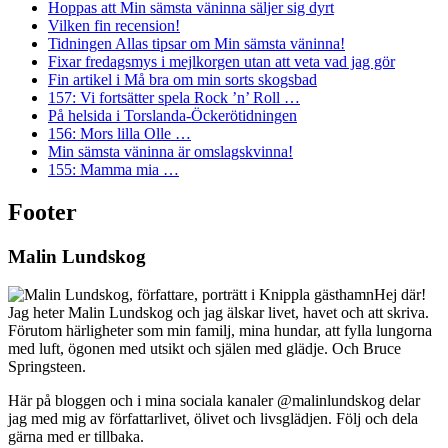
Hoppas att Min sämsta väninna säljer sig dyrt
Vilken fin recension!
Tidningen Allas tipsar om Min sämsta väninna!
Fixar fredagsmys i mejlkorgen utan att veta vad jag gör
Fin artikel i Må bra om min sorts skogsbad
157: Vi fortsätter spela Rock ’n’ Roll …
På helsida i Torslanda-Öckerötidningen
156: Mors lilla Olle …
Min sämsta väninna är omslagskvinna!
155: Mamma mia …
Footer
Malin Lundskog
Hej där!
Jag heter Malin Lundskog och jag älskar livet, havet och att skriva.
Förutom härligheter som min familj, mina hundar, att fylla lungorna
med luft, ögonen med utsikt och själen med glädje. Och Bruce
Springsteen.
Här på bloggen och i mina sociala kanaler @malinlundskog delar
jag med mig av författarlivet, ölivet och livsglädjen. Följ och dela
gärna med er tillbaka.