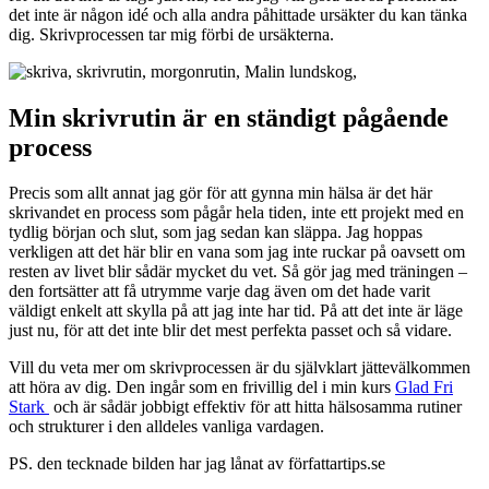
det inte är någon idé och alla andra påhittade ursäkter du kan tänka
dig. Skrivprocessen tar mig förbi de ursäkterna.
Min skrivrutin är en ständigt pågående
process
Precis som allt annat jag gör för att gynna min hälsa är det här
skrivandet en process som pågår hela tiden, inte ett projekt med en
tydlig början och slut, som jag sedan kan släppa. Jag hoppas
verkligen att det här blir en vana som jag inte ruckar på oavsett om
resten av livet blir sådär mycket du vet. Så gör jag med träningen –
den fortsätter att få utrymme varje dag även om det hade varit
väldigt enkelt att skylla på att jag inte har tid. På att det inte är läge
just nu, för att det inte blir det mest perfekta passet och så vidare.
Vill du veta mer om skrivprocessen är du självklart jättevälkommen
att höra av dig. Den ingår som en frivillig del i min kurs
Glad Fri
Stark
och är sådär jobbigt effektiv för att hitta hälsosamma rutiner
och strukturer i den alldeles vanliga vardagen.
PS. den tecknade bilden har jag lånat av författartips.se