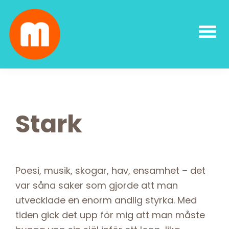
Skip
Skip
Skip
Skip
to
to
to
to
primary
main
primary
footer
navigation
content
sidebar
Malin
författarskap
Lundskog
och
livsglädje
Stark
Poesi, musik, skogar, hav, ensamhet – det
var såna saker som gjorde att man
utvecklade en enorm andlig styrka. Med
tiden gick det upp för mig att man måste