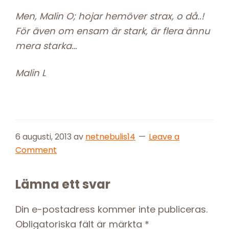
Men, Malin O; hojar hemöver strax, o då..!
För även om ensam är stark, är flera ännu
mera starka…
Malin L
6 augusti, 2013
av
netnebulis14
Leave a
Comment
Reader
Lämna ett svar
Interactions
Din e-postadress kommer inte publiceras.
Obligatoriska fält är märkta
*