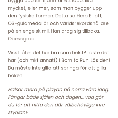
bygga upp sin själ inför ett lopp, lika
mycket, eller mer, som man bygger upp
den fysiska formen. Detta sa Herb Elliott,
OS-guldmedaljör och världsrekordshållare
på en engelsk mil. Han drog sig tillbaka.
Obesegrad.
Visst låter det hur bra som helst? Läste det
här (och mkt annat!) i Born to Run. Läs den!
Du måste inte gilla att springa för att gilla
boken.
Hälsar mera på playan på norra Fårö idag.
Fångar både själen och dagen… vad gör
du för att hitta den där välbehövliga inre
styrkan?