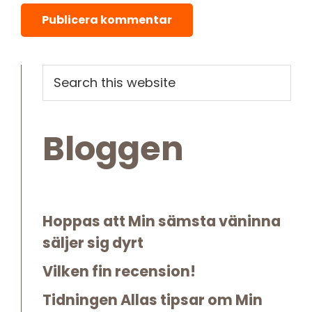
Primary
Search
this
Sidebar
website
Bloggen
Hoppas att Min sämsta väninna
säljer sig dyrt
Vilken fin recension!
Tidningen Allas tipsar om Min