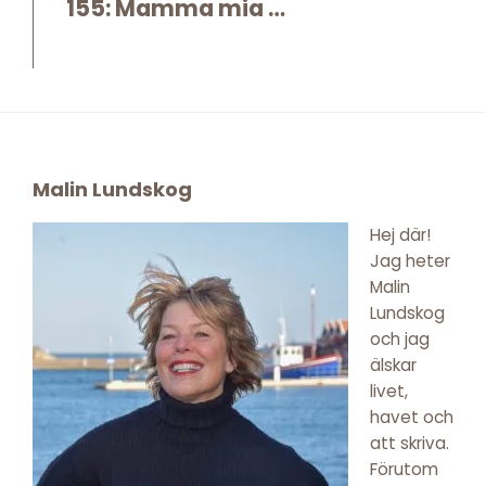
155: Mamma mia …
Footer
Malin Lundskog
Hej där!
Jag heter
Malin
Lundskog
och jag
älskar
livet,
havet och
att skriva.
Förutom