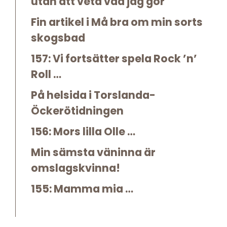
utan att veta vad jag gör
Fin artikel i Må bra om min sorts
skogsbad
157: Vi fortsätter spela Rock ’n’
Roll …
På helsida i Torslanda-
Öckerötidningen
156: Mors lilla Olle …
Min sämsta väninna är
omslagskvinna!
155: Mamma mia …