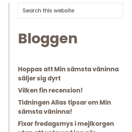
Primary
Search
this
Sidebar
website
Bloggen
Hoppas att Min sämsta väninna
säljer sig dyrt
Vilken fin recension!
Tidningen Allas tipsar om Min
sämsta väninna!
Fixar fredagsmys i mejlkorgen